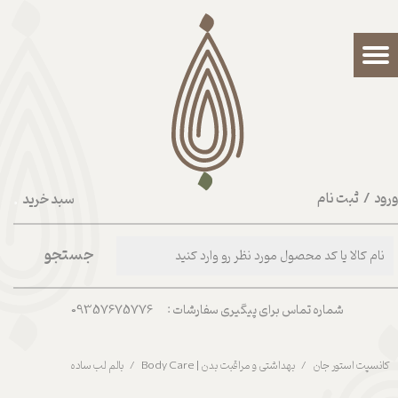
حساب کاربری من
تغییر گذر واژه
سفارشات
خروج از حساب کاربری
رود
/
ثبت نام
سبد خرید
۰
جستجو
شماره تماس برای پیگیری سفارشات : 09357675776
کانسپت استور جان
بهداشتی و مراقبت بدن | Body Care
بالم لب ساده