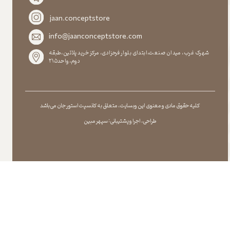
jaan.conceptstore
info@jaanconceptstore.com
شهرک غرب، میدان صنعت،ابتدای بلوار فرحزادی، مرکز خرید پلاتین،طبقه
دوم،واحد۲۱۵
کلیه حقوق مادی و معنوی این وبسایت ، متعلق به کانسپت استور جان می باشد
طراحی ، اجرا و پشتیبانی : سپهر مبین