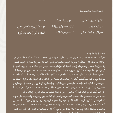
دسته بندی محصولات
دکوراسیون داخلی
سفر و پیک نیک
هدیه
مراقبت روان
لوازم مصرفی روزانه
بهداشتی و مراقبتی بدن
​​​​​​​خوراکی و نوشیدنی
​​​​​​​البسه و پوشاک
​​​​​​​قهوه و ابزارآلات دم آوری
جان ، از ایده تا جان
دیرگاهی بود که به دنبال عنصری ، حسی ، کاری ، بهانه ای بودیم تا به انگیزه آن بتوانیم در این
روزهای سخت ، حال اطرافیان و مردم خوب پیرامون را کمی ، حتی به اندازه لحظه ای خوب کنیم.
به دلیل شغلمان و سفرهای زیادی که به فرامرزها و جاهای دیدنی دنیا داشته ایم، با بهره گیری از
تجربیات و عناصر خاطره انگیز همین سفرها ، با عطر ها ، طعم ها ، حس ها و هنرهای مردم دنیا آشنا
شدیم که حال خود ما را خوب کرده بودند تا جایی که، گاهی ، با آه و افسوس به خیلی از آن ها خیره
میشدیم و با خود می گفتیم آیا ایران زیبای ما هم همه این عناصر را در خود دارد؟ و بارها ، چندبارها
، چراهایی داشتیم که برای آن ها پاسخی نمی یافتیم چرا به این گونه روان و ساده از آثار هنری و
دستی زیبای ایران استفاده نمی شود؟چرا هنرهای ما با این احترام و کیفیت معرفی نمی شوند؟
چرا حتی گاهی بومی های خود آن مناطق از این داشته ها بی خبرند؟و هزاران چرای دیگر
​​​​​​​ همه این ها، به همراه لذت های شخصی خودمان در کشف این زیبایی ها و اهمیت حال خوب
اطرافیانمان ، انگیزه ای شد تا به آثار و هنرهای گسترده ایرانی در پهنای ایران بزرگ با راه اندازی
فروشگاه «جان» ، روح و جان بدهیم با این بهانه که همان اندازه که خود از کشف و شهود
محیط و استعدادهای پیرامون مان لذت می بریم ، آن ها را با شما نیز به اشتراک بگذاریماکنون