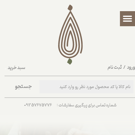
حساب کاربری من
تغییر گذر واژه
سفارشات
خروج از حساب کاربری
رود
/
ثبت نام
سبد خرید
۰
جستجو
شماره تماس برای پیگیری سفارشات : 09357675776