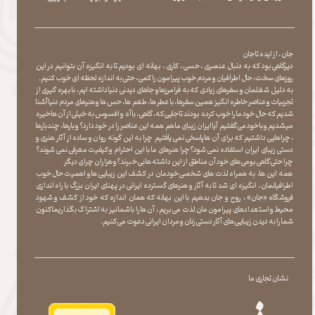
جان ، از ایده تا جان
دیرگاهی بود که به دنبال عنصری ، حسی ، کاری ، بهانه ای بودیم تا به انگیزه آن بتوانیم در این
روزهای سخت ، حال اطرافیان و مردم خوب پیرامون را کمی ، حتی به اندازه لحظه ای خوب کنیم.
به دلیل شغلمان و سفرهای زیادی که به فرامرزها و جاهای دیدنی دنیا داشته ایم، با بهره گیری از
تجربیات و عناصر خاطره انگیز همین سفرها ، با عطر ها ، طعم ها ، حس ها و هنرهای مردم دنیا آشنا
شدیم که حال خود ما را خوب کرده بودند تا جایی که، گاهی ، با آه و افسوس به خیلی از آن ها خیره
میشدیم و با خود می گفتیم آیا ایران زیبای ما هم همه این عناصر را در خود دارد؟ و بارها ، چندبارها
، چراهایی داشتیم که برای آن ها پاسخی نمی یافتیم چرا به این گونه روان و ساده از آثار هنری و
دستی زیبای ایران استفاده نمی شود؟چرا هنرهای ما با این احترام و کیفیت معرفی نمی شوند؟
چرا حتی گاهی بومی های خود آن مناطق از این داشته ها بی خبرند؟و هزاران چرای دیگر
​​​​​​​ همه این ها، به همراه لذت های شخصی خودمان در کشف این زیبایی ها و اهمیت حال خوب
اطرافیانمان ، انگیزه ای شد تا به آثار و هنرهای گسترده ایرانی در پهنای ایران بزرگ با راه اندازی
فروشگاه «جان» ، روح و جان بدهیم با این بهانه که همان اندازه که خود از کشف و شهود
محیط و استعدادهای پیرامون مان لذت می بریم ، آن ها را با شما نیز به اشتراک بگذاریماکنون
شما را به دیدن زیبایی های آثار دستی زنان و مردان ایرانی دعوت می کنیم.
نشان تجاری ما