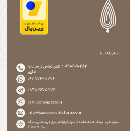
راه های ارتباط با ما
02186090283 : تلفن تماس در ساعات
اداری
۰۹۳۵۷۶۷۵۷۷۶
۰۹۳۵۷۶۷۵۷۷۶
jaan.conceptstore
info@jaanconceptstore.com
شهرک غرب، میدان صنعت،ابتدای بلوار فرحزادی، مرکز خرید پلاتین،طبقه
دوم،واحد۲۱۵