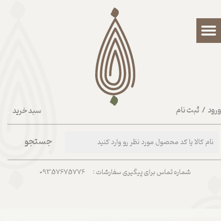
حساب کاربری من
تغییر گذر واژه
سفارشات
خروج از حساب کاربری
رود
/
ثبت نام
سبد خرید
۰
جستجو
شماره تماس برای پیگیری سفارشات : 09357675776