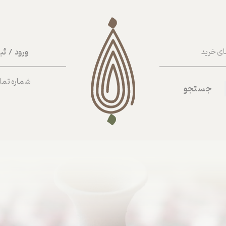
ورود
/
ثب
ای خرید
حساب کا
شماره تماس ب
جستجو
تغییر گذر
سفارشات
خروج از 