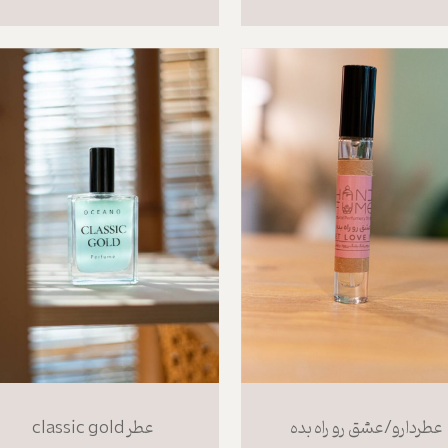
عطردارو/عشق رو راه بده
عطر classic gold