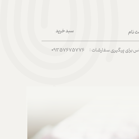
سبد خرید
ت نام
۰
ربری من
رای پیگیری سفارشات : 09357675776
 واژه
حساب کاربری