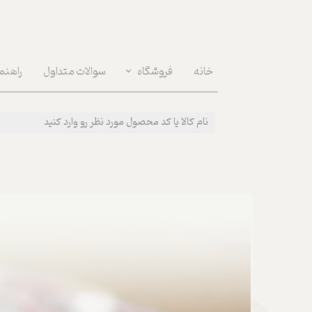
خانه
فروشگاه
سوالات متداول
راهنم
دکوراسون داخلی | Interior Decoration
مراقبت روان | Mental Health
پوشیدنی ها | Wear
بهداشتی و مراقبت بدن | Body Care
لوازم مصرفی روزانه | Daily Supplies
خوراکی و نوشیدنی | Food & Drink
قهوه و ابزارآلات | Coffee & Tools
سفر و پیک نیک | Picnic