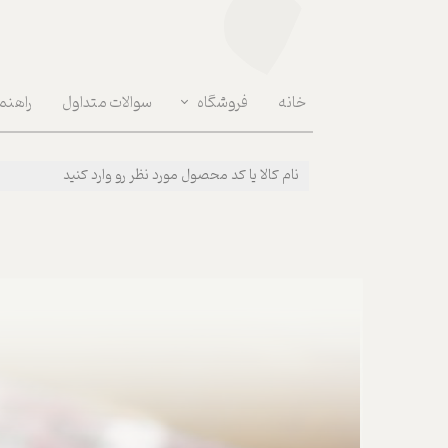
خانه
فروشگاه
سوالات متداول
راهنم
دکوراسون داخلی | Interior Decoration
مراقبت روان | Mental Health
پوشیدنی ها | Wear
بهداشتی و مراقبت بدن | Body Care
لوازم مصرفی روزانه | Daily Supplies
خوراکی و نوشیدنی | Food & Drink
قهوه و ابزارآلات | Coffee & Tools
سفر و پیک نیک | Picnic