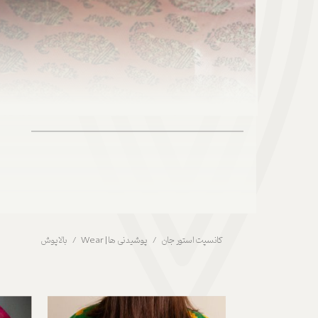
کانسپت استور جان
پوشیدنی ها | Wear
بالاپوش