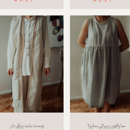
سارافون پیرکی سایز1
وست بلند یراق دار