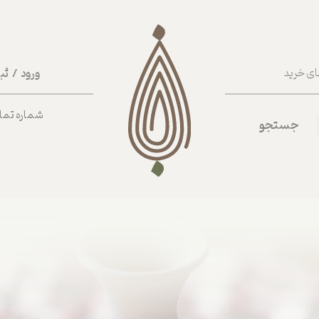
ورود
/
ثب
ای خرید
حساب کا
شماره تماس ب
جستجو
تغییر گذر
سفارشات
خروج از 