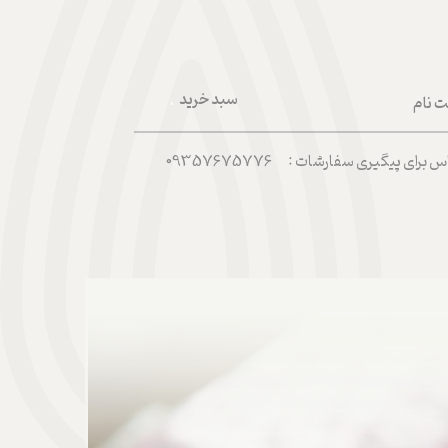
سبد خرید
ت نام
۰
ربری من
رای پیگیری سفارشات : 09357675776
 واژه
حساب کاربری