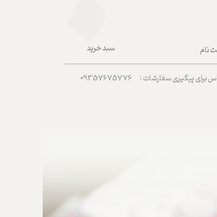
سبد خرید
ت نام
۰
ربری من
رای پیگیری سفارشات : 09357675776
 واژه
حساب کاربری