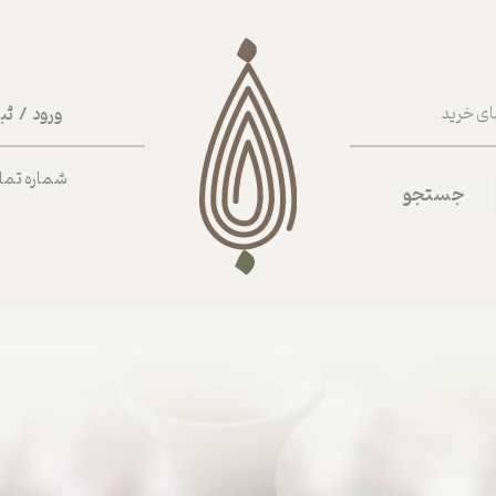
ورود
/
ثب
ای خرید
حساب کا
شماره تماس ب
جستجو
تغییر گذر
سفارشات
خروج از 