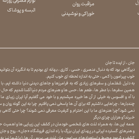
لوازم مصرفی روزانه
ل
مراقبت روان
​​​​​​​البسه و پوشاک
​​​​​​​خوراکی و نوشیدنی
جان ، از ایده تا جان
دیرگاهی بود که به دنبال عنصری ، حسی ، کاری ، بهانه ای بودیم تا به انگیزه آن بتوان
خوب پیرامون را کمی ، حتی به اندازه لحظه ای خوب کنیم.
به دلیل شغلمان و سفرهای زیادی که به فرامرزها و جاهای دیدنی دنیا داشته ایم، با 
همین سفرها ، با عطر ها ، طعم ها ، حس ها و هنرهای مردم دنیا آشنا شدیم که حال خود
با آه و افسوس به خیلی از آن ها خیره میشدیم و با خود می گفتیم آیا ایران زیبای ما ه
چندبارها ، چراهایی داشتیم که برای آن ها پاسخی نمی یافتیم چرا به این گونه روان و سا
نمی شود؟چرا هنرهای ما با این احترام و کیفیت معرفی نمی شوند؟ چرا حتی گاهی بو
خبرند؟و هزاران چرای دیگر
​​​​​​​ همه این ها، به همراه لذت های شخصی خودمان در کشف این زیبایی ها و اهمیت حال
و هنرهای گسترده ایرانی در پهنای ایران بزرگ با راه اندازی فروشگاه «جان» ، روح و جان 
کشف و شهود محیط و استعدادهای پیرامون مان لذت می بریم ، آن ها را با شما نیز به ا