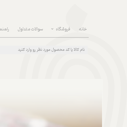
خانه
فروشگاه
سوالات متداول
راهنم
دکوراسون داخلی | Interior Decoration
مراقبت روان | Mental Health
پوشیدنی ها | Wear
بهداشتی و مراقبت بدن | Body Care
لوازم مصرفی روزانه | Daily Supplies
خوراکی و نوشیدنی | Food & Drink
قهوه و ابزارآلات | Coffee & Tools
سفر و پیک نیک | Picnic