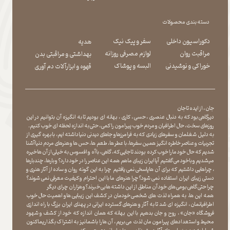
دسته بندی محصولات
دکوراسیون داخلی
سفر و پیک نیک
هدیه
مراقبت روان
لوازم مصرفی روزانه
بهداشتی و مراقبتی بدن
​​​​​​​خوراکی و نوشیدنی
​​​​​​​البسه و پوشاک
​​​​​​​قهوه و ابزارآلات دم آوری
جان ، از ایده تا جان
دیرگاهی بود که به دنبال عنصری ، حسی ، کاری ، بهانه ای بودیم تا به انگیزه آن بتوانیم در این
روزهای سخت ، حال اطرافیان و مردم خوب پیرامون را کمی ، حتی به اندازه لحظه ای خوب کنیم.
به دلیل شغلمان و سفرهای زیادی که به فرامرزها و جاهای دیدنی دنیا داشته ایم، با بهره گیری از
تجربیات و عناصر خاطره انگیز همین سفرها ، با عطر ها ، طعم ها ، حس ها و هنرهای مردم دنیا آشنا
شدیم که حال خود ما را خوب کرده بودند تا جایی که، گاهی ، با آه و افسوس به خیلی از آن ها خیره
میشدیم و با خود می گفتیم آیا ایران زیبای ما هم همه این عناصر را در خود دارد؟ و بارها ، چندبارها
، چراهایی داشتیم که برای آن ها پاسخی نمی یافتیم چرا به این گونه روان و ساده از آثار هنری و
دستی زیبای ایران استفاده نمی شود؟چرا هنرهای ما با این احترام و کیفیت معرفی نمی شوند؟
چرا حتی گاهی بومی های خود آن مناطق از این داشته ها بی خبرند؟و هزاران چرای دیگر
​​​​​​​ همه این ها، به همراه لذت های شخصی خودمان در کشف این زیبایی ها و اهمیت حال خوب
اطرافیانمان ، انگیزه ای شد تا به آثار و هنرهای گسترده ایرانی در پهنای ایران بزرگ با راه اندازی
فروشگاه «جان» ، روح و جان بدهیم با این بهانه که همان اندازه که خود از کشف و شهود
محیط و استعدادهای پیرامون مان لذت می بریم ، آن ها را با شما نیز به اشتراک بگذاریماکنون