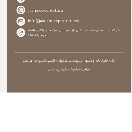
jaan.conceptstore
info@jaanconceptstore.com
شهرک غرب، میدان صنعت،ابتدای بلوار فرحزادی، مرکز خرید پلاتین،طبقه
دوم،واحد۲۱۵
کلیه حقوق مادی و معنوی این وبسایت ، متعلق به کانسپت استور جان می باشد
طراحی ، اجرا و پشتیبانی : سپهر مبین