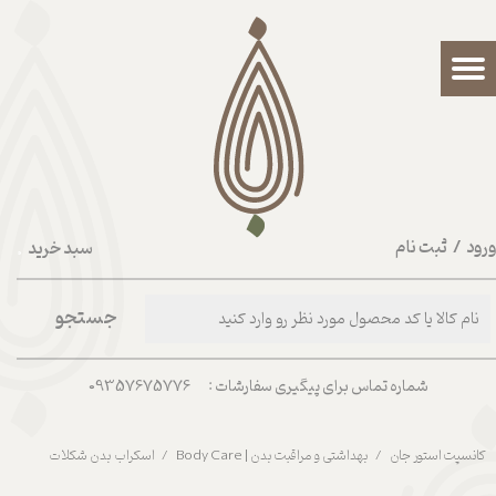
حساب کاربری من
تغییر گذر واژه
سفارشات
خروج از حساب کاربری
رود
/
ثبت نام
سبد خرید
۰
جستجو
شماره تماس برای پیگیری سفارشات : 09357675776
کانسپت استور جان
بهداشتی و مراقبت بدن | Body Care
اسکراب بدن شکلات