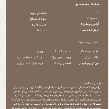
لینک های دسترسی سریع
خانه
راهنمای خرید
محصولات
سوالات متداول
قوانین و مقررات
حساب کاربری
حریم خصوصی
درباره ما
دسته بندی محصولات
دکوراسیون داخلی
سفر و پیک نیک
هدیه
مراقبت روان
لوازم مصرفی روزانه
بهداشتی و مراقبتی بدن
​​​​​​​خوراکی و نوشیدنی
​​​​​​​البسه و پوشاک
​​​​​​​قهوه و ابزارآلات دم آوری
جان ، از ایده تا جان
دیرگاهی بود که به دنبال عنصری ، حسی ، کاری ، بهانه ای بودیم تا به انگیزه آن بتوانیم در این
روزهای سخت ، حال اطرافیان و مردم خوب پیرامون را کمی ، حتی به اندازه لحظه ای خوب کنیم.
به دلیل شغلمان و سفرهای زیادی که به فرامرزها و جاهای دیدنی دنیا داشته ایم، با بهره گیری از
تجربیات و عناصر خاطره انگیز همین سفرها ، با عطر ها ، طعم ها ، حس ها و هنرهای مردم دنیا آشنا
شدیم که حال خود ما را خوب کرده بودند تا جایی که، گاهی ، با آه و افسوس به خیلی از آن ها خیره
میشدیم و با خود می گفتیم آیا ایران زیبای ما هم همه این عناصر را در خود دارد؟ و بارها ، چندبارها