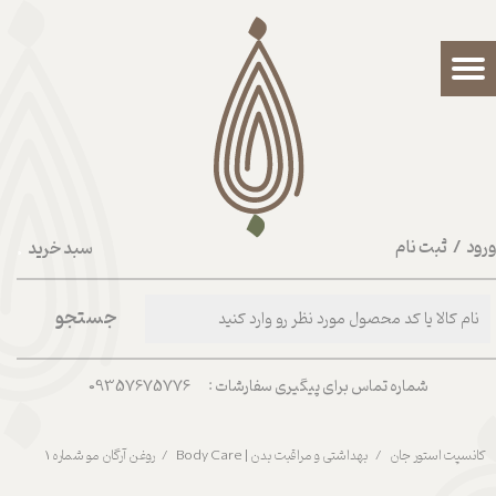
حساب کاربری من
تغییر گذر واژه
سفارشات
خروج از حساب کاربری
رود
/
ثبت نام
سبد خرید
۰
جستجو
شماره تماس برای پیگیری سفارشات : 09357675776
کانسپت استور جان
بهداشتی و مراقبت بدن | Body Care
روغن آرگان مو شماره 1