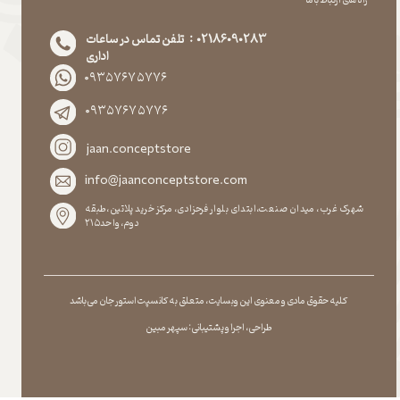
راه های ارتباط با ما
02186090283 : تلفن تماس در ساعات
اداری
۰۹۳۵۷۶۷۵۷۷۶
۰۹۳۵۷۶۷۵۷۷۶
jaan.conceptstore
info@jaanconceptstore.com
شهرک غرب، میدان صنعت،ابتدای بلوار فرحزادی، مرکز خرید پلاتین،طبقه
دوم،واحد۲۱۵
کلیه حقوق مادی و معنوی این وبسایت ، متعلق به کانسپت استور جان می باشد
طراحی ، اجرا و پشتیبانی : سپهر مبین