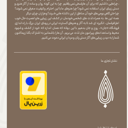
، چراهایی داشتیم که برای آن ها پاسخی نمی یافتیم چرا به این گونه روان و ساده از آثار هنری و
دستی زیبای ایران استفاده نمی شود؟چرا هنرهای ما با این احترام و کیفیت معرفی نمی شوند؟
چرا حتی گاهی بومی های خود آن مناطق از این داشته ها بی خبرند؟و هزاران چرای دیگر
​​​​​​​ همه این ها، به همراه لذت های شخصی خودمان در کشف این زیبایی ها و اهمیت حال خوب
اطرافیانمان ، انگیزه ای شد تا به آثار و هنرهای گسترده ایرانی در پهنای ایران بزرگ با راه اندازی
فروشگاه «جان» ، روح و جان بدهیم با این بهانه که همان اندازه که خود از کشف و شهود
محیط و استعدادهای پیرامون مان لذت می بریم ، آن ها را با شما نیز به اشتراک بگذاریماکنون
شما را به دیدن زیبایی های آثار دستی زنان و مردان ایرانی دعوت می کنیم.
نشان تجاری ما