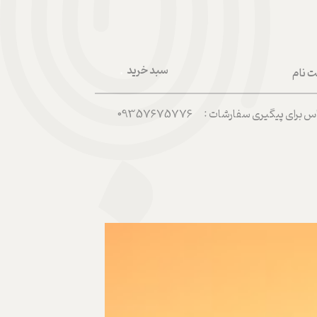
سبد خرید
ت نام
۰
ربری من
رای پیگیری سفارشات : 09357675776
 واژه
حساب کاربری