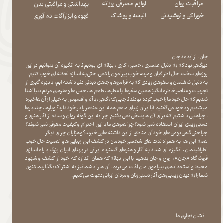
مراقبت روان
لوازم مصرفی روزانه
بهداشتی و مراقبتی بدن
​​​​​​​خوراکی و نوشیدنی
​​​​​​​البسه و پوشاک
​​​​​​​قهوه و ابزارآلات دم آوری
جان ، از ایده تا جان
دیرگاهی بود که به دنبال عنصری ، حسی ، کاری ، بهانه ای بودیم تا به انگیزه آن بتوانیم در این
روزهای سخت ، حال اطرافیان و مردم خوب پیرامون را کمی ، حتی به اندازه لحظه ای خوب کنیم.
به دلیل شغلمان و سفرهای زیادی که به فرامرزها و جاهای دیدنی دنیا داشته ایم، با بهره گیری از
تجربیات و عناصر خاطره انگیز همین سفرها ، با عطر ها ، طعم ها ، حس ها و هنرهای مردم دنیا آشنا
شدیم که حال خود ما را خوب کرده بودند تا جایی که، گاهی ، با آه و افسوس به خیلی از آن ها خیره
میشدیم و با خود می گفتیم آیا ایران زیبای ما هم همه این عناصر را در خود دارد؟ و بارها ، چندبارها
، چراهایی داشتیم که برای آن ها پاسخی نمی یافتیم چرا به این گونه روان و ساده از آثار هنری و
دستی زیبای ایران استفاده نمی شود؟چرا هنرهای ما با این احترام و کیفیت معرفی نمی شوند؟
چرا حتی گاهی بومی های خود آن مناطق از این داشته ها بی خبرند؟و هزاران چرای دیگر
​​​​​​​ همه این ها، به همراه لذت های شخصی خودمان در کشف این زیبایی ها و اهمیت حال خوب
اطرافیانمان ، انگیزه ای شد تا به آثار و هنرهای گسترده ایرانی در پهنای ایران بزرگ با راه اندازی
فروشگاه «جان» ، روح و جان بدهیم با این بهانه که همان اندازه که خود از کشف و شهود
محیط و استعدادهای پیرامون مان لذت می بریم ، آن ها را با شما نیز به اشتراک بگذاریماکنون
شما را به دیدن زیبایی های آثار دستی زنان و مردان ایرانی دعوت می کنیم.
نشان تجاری ما