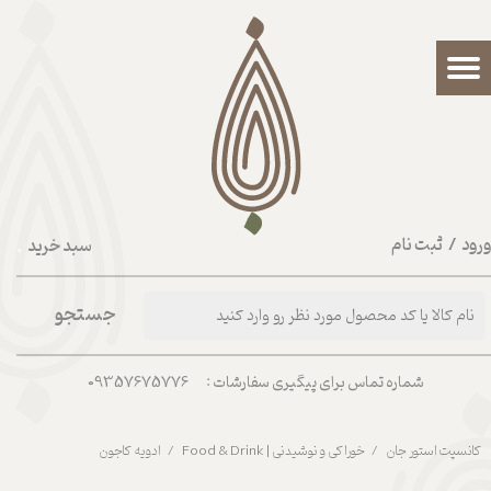
حساب کاربری من
تغییر گذر واژه
سفارشات
خروج از حساب کاربری
رود
/
ثبت نام
سبد خرید
۰
جستجو
شماره تماس برای پیگیری سفارشات : 09357675776
کانسپت استور جان
خوراکی و نوشیدنی | Food & Drink
ادویه کاجون