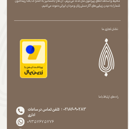
محیط و استعدادهای پیرامون مان لذت می بریم ، آن ها را با شما نیز به اشتراک بگذاریماکنون
شما را به دیدن زیبایی های آثار دستی زنان و مردان ایرانی دعوت می کنیم.
نشان تجاری ما
راه های ارتباط با ما
02186090283 : تلفن تماس در ساعات
اداری
۰۹۳۵۷۶۷۵۷۷۶