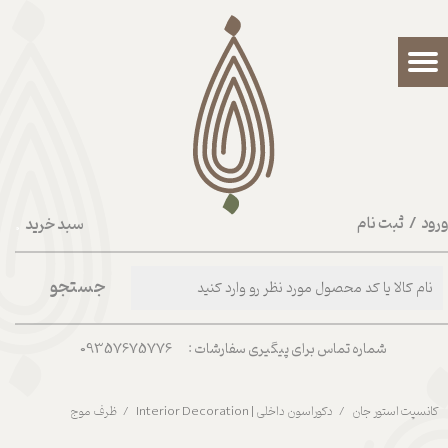
حساب کاربری من
تغییر گذر واژه
سفارشات
خروج از حساب کاربری
رود
/
ثبت نام
سبد خرید
۰
جستجو
شماره تماس برای پیگیری سفارشات : 09357675776
کانسپت استور جان
دکوراسون داخلی | Interior Decoration
ظرف موج