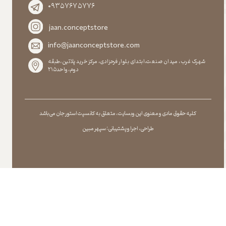
۰۹۳۵۷۶۷۵۷۷۶
jaan.conceptstore
info@jaanconceptstore.com
شهرک غرب، میدان صنعت،ابتدای بلوار فرحزادی، مرکز خرید پلاتین،طبقه
دوم،واحد۲۱۵
کلیه حقوق مادی و معنوی این وبسایت ، متعلق به کانسپت استور جان می باشد
طراحی ، اجرا و پشتیبانی : سپهر مبین