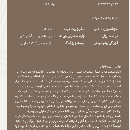
حریم خصوصی
درباره ما
دسته بندی محصولات
دکوراسیون داخلی
سفر و پیک نیک
هدیه
مراقبت روان
لوازم مصرفی روزانه
بهداشتی و مراقبتی بدن
​​​​​​​خوراکی و نوشیدنی
​​​​​​​البسه و پوشاک
​​​​​​​قهوه و ابزارآلات دم آوری
جان ، از ایده تا جان
دیرگاهی بود که به دنبال عنصری ، حسی ، کاری ، بهانه ای بودیم تا به انگیزه آن بتوانیم در این
روزهای سخت ، حال اطرافیان و مردم خوب پیرامون را کمی ، حتی به اندازه لحظه ای خوب کنیم.
به دلیل شغلمان و سفرهای زیادی که به فرامرزها و جاهای دیدنی دنیا داشته ایم، با بهره گیری از
تجربیات و عناصر خاطره انگیز همین سفرها ، با عطر ها ، طعم ها ، حس ها و هنرهای مردم دنیا آشنا
شدیم که حال خود ما را خوب کرده بودند تا جایی که، گاهی ، با آه و افسوس به خیلی از آن ها خیره
میشدیم و با خود می گفتیم آیا ایران زیبای ما هم همه این عناصر را در خود دارد؟ و بارها ، چندبارها
، چراهایی داشتیم که برای آن ها پاسخی نمی یافتیم چرا به این گونه روان و ساده از آثار هنری و
دستی زیبای ایران استفاده نمی شود؟چرا هنرهای ما با این احترام و کیفیت معرفی نمی شوند؟
چرا حتی گاهی بومی های خود آن مناطق از این داشته ها بی خبرند؟و هزاران چرای دیگر
​​​​​​​ همه این ها، به همراه لذت های شخصی خودمان در کشف این زیبایی ها و اهمیت حال خوب
اطرافیانمان ، انگیزه ای شد تا به آثار و هنرهای گسترده ایرانی در پهنای ایران بزرگ با راه اندازی
فروشگاه «جان» ، روح و جان بدهیم با این بهانه که همان اندازه که خود از کشف و شهود