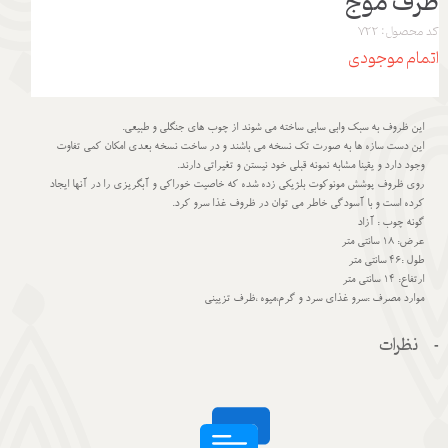
ظرف موج
کد محصول: 722
اتمام موجودی
این ظروف به سبک وابی سابی ساخته می شوند از چوب های جنگلی و طبیعی.
این دست سازه ها به صورت تک نسخه می باشند و در ساخت نسخه بعدی امکان کمی تفاوت
وجود دارد و یقینا مشابه نمونه قبلی خود نیستن و تغیراتی دارند.
روی ظروف پوشش مونوکوت بلژیکی زده شده که خاصیت خوراکی و آبگریزی را در آنها ایجاد
کرده است و با آسودگی خاطر می توان در ظروف غذا سرو کرد.
گونه چوب : آزاد
عرض: 18 سانتی متر
طول :46 سانتی متر
ارتفاع: 14 سانتی متر
موارد مصرف :سرو غذای سرد و گرم،میوه ،ظرف تزیینی
نظرات