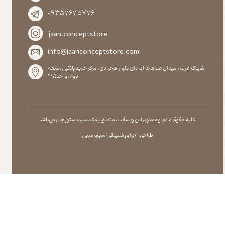
۰۹۳۵۷۶۷۵۷۷۶
jaan.conceptstore
info@jaanconceptstore.com
شهرک غرب، میدان صنعت،ابتدای بلوار فرحزادی، مرکز خرید پلاتین،طبقه
دوم،واحد۲۱۵
کلیه حقوق مادی و معنوی این وبسایت ، متعلق به کانسپت استور جان می باشد
طراحی ، اجرا و پشتیبانی : سپهر مبین