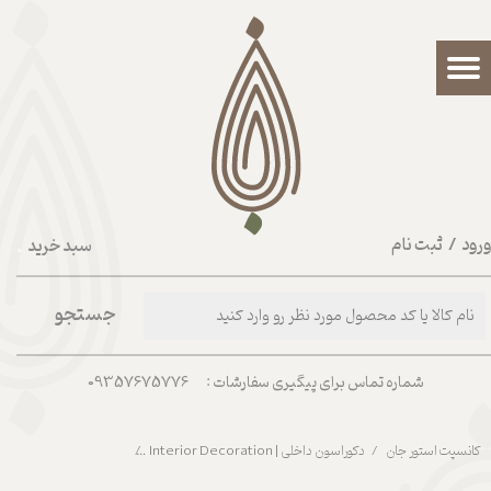
حساب کاربری من
تغییر گذر واژه
سفارشات
خروج از حساب کاربری
رود
/
ثبت نام
سبد خرید
۰
جستجو
شماره تماس برای پیگیری سفارشات : 09357675776
کانسپت استور جان
دکوراسون داخلی | Interior Decoration
کاسه بالی صورتی سایز 2