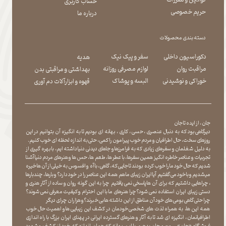
قوانین و مقررات
حساب کاربری
حریم خصوصی
درباره ما
دسته بندی محصولات
دکوراسیون داخلی
سفر و پیک نیک
هدیه
مراقبت روان
لوازم مصرفی روزانه
بهداشتی و مراقبتی بدن
​​​​​​​خوراکی و نوشیدنی
​​​​​​​البسه و پوشاک
​​​​​​​قهوه و ابزارآلات دم آوری
جان ، از ایده تا جان
دیرگاهی بود که به دنبال عنصری ، حسی ، کاری ، بهانه ای بودیم تا به انگیزه آن بتوانیم در این
روزهای سخت ، حال اطرافیان و مردم خوب پیرامون را کمی ، حتی به اندازه لحظه ای خوب کنیم.
به دلیل شغلمان و سفرهای زیادی که به فرامرزها و جاهای دیدنی دنیا داشته ایم، با بهره گیری از
تجربیات و عناصر خاطره انگیز همین سفرها ، با عطر ها ، طعم ها ، حس ها و هنرهای مردم دنیا آشنا
شدیم که حال خود ما را خوب کرده بودند تا جایی که، گاهی ، با آه و افسوس به خیلی از آن ها خیره
میشدیم و با خود می گفتیم آیا ایران زیبای ما هم همه این عناصر را در خود دارد؟ و بارها ، چندبارها
، چراهایی داشتیم که برای آن ها پاسخی نمی یافتیم چرا به این گونه روان و ساده از آثار هنری و
دستی زیبای ایران استفاده نمی شود؟چرا هنرهای ما با این احترام و کیفیت معرفی نمی شوند؟
چرا حتی گاهی بومی های خود آن مناطق از این داشته ها بی خبرند؟و هزاران چرای دیگر
​​​​​​​ همه این ها، به همراه لذت های شخصی خودمان در کشف این زیبایی ها و اهمیت حال خوب
اطرافیانمان ، انگیزه ای شد تا به آثار و هنرهای گسترده ایرانی در پهنای ایران بزرگ با راه اندازی
فروشگاه «جان» ، روح و جان بدهیم با این بهانه که همان اندازه که خود از کشف و شهود