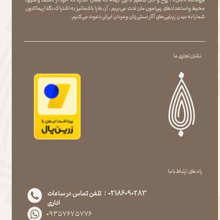
محیط و استعدادهای پیرامون مان لذت می بریم ، آن ها را با شما نیز به اشتراک بگذاریماکنون
شما را به دیدن زیبایی های آثار دستی زنان و مردان ایرانی دعوت می کنیم.
نشان تجاری ما
راه های ارتباط با ما
02186090283 : تلفن تماس در ساعات
اداری
۰۹۳۵۷۶۷۵۷۷۶