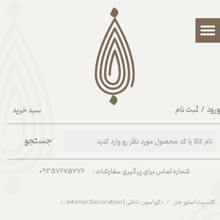
حساب کاربری من
تغییر گذر واژه
سفارشات
خروج از حساب کاربری
رود
/
ثبت نام
سبد خرید
۰
جستجو
شماره تماس برای پیگیری سفارشات : 09357675776
کانسپت استور جان
دکوراسون داخلی | Interior Decoration
کاسه بالی طوسی سایز 1