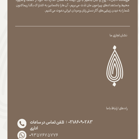
محیط و استعدادهای پیرامون مان لذت می بریم ، آن ها را با شما نیز به اشتراک بگذاریماکنون
شما را به دیدن زیبایی های آثار دستی زنان و مردان ایرانی دعوت می کنیم.
نشان تجاری ما
راه های ارتباط با ما
02186090283 : تلفن تماس در ساعات
اداری
۰۹۳۵۷۶۷۵۷۷۶