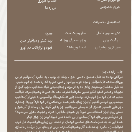
قوانین و مقررات
حساب کاربری
حریم خصوصی
درباره ما
دسته بندی محصولات
دکوراسیون داخلی
سفر و پیک نیک
هدیه
مراقبت روان
لوازم مصرفی روزانه
بهداشتی و مراقبتی بدن
​​​​​​​خوراکی و نوشیدنی
​​​​​​​البسه و پوشاک
​​​​​​​قهوه و ابزارآلات دم آوری
جان ، از ایده تا جان
دیرگاهی بود که به دنبال عنصری ، حسی ، کاری ، بهانه ای بودیم تا به انگیزه آن بتوانیم در این
روزهای سخت ، حال اطرافیان و مردم خوب پیرامون را کمی ، حتی به اندازه لحظه ای خوب کنیم.
به دلیل شغلمان و سفرهای زیادی که به فرامرزها و جاهای دیدنی دنیا داشته ایم، با بهره گیری از
تجربیات و عناصر خاطره انگیز همین سفرها ، با عطر ها ، طعم ها ، حس ها و هنرهای مردم دنیا آشنا
شدیم که حال خود ما را خوب کرده بودند تا جایی که، گاهی ، با آه و افسوس به خیلی از آن ها خیره
میشدیم و با خود می گفتیم آیا ایران زیبای ما هم همه این عناصر را در خود دارد؟ و بارها ، چندبارها
، چراهایی داشتیم که برای آن ها پاسخی نمی یافتیم چرا به این گونه روان و ساده از آثار هنری و
دستی زیبای ایران استفاده نمی شود؟چرا هنرهای ما با این احترام و کیفیت معرفی نمی شوند؟
چرا حتی گاهی بومی های خود آن مناطق از این داشته ها بی خبرند؟و هزاران چرای دیگر
​​​​​​​ همه این ها، به همراه لذت های شخصی خودمان در کشف این زیبایی ها و اهمیت حال خوب
اطرافیانمان ، انگیزه ای شد تا به آثار و هنرهای گسترده ایرانی در پهنای ایران بزرگ با راه اندازی
فروشگاه «جان» ، روح و جان بدهیم با این بهانه که همان اندازه که خود از کشف و شهود