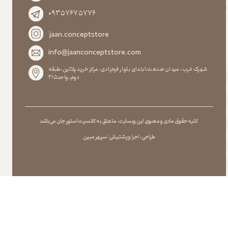
۰۹۳۵۷۶۷۵۷۷۶
jaan.conceptstore
info@jaanconceptstore.com
شهرک غرب، میدان صنعت،ابتدای بلوار فرحزادی، مرکز خرید پلاتین،طبقه
دوم،واحد۲۱۵
کلیه حقوق مادی و معنوی این وبسایت ، متعلق به کانسپت استور جان می باشد
طراحی ، اجرا و پشتیبانی : سپهر مبین