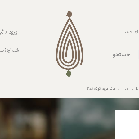
ورود
/
ثب
ای خرید
حساب کا
شماره تماس ب
جستجو
تغییر گذر
سفارشات
خروج از 
ماگ مربع کوتاه کد3