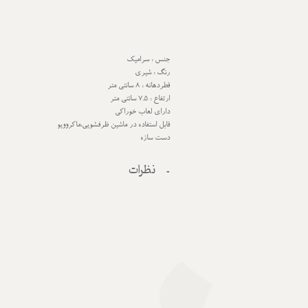
جنس : سرامیک
رنگ : شیری
قطردهانه : 8 سانتی متر
ارتفاع : 7.5 سانتی متر
دارای لعاب خوراکی
قابل استفاده در ماشین ظرفشویی،ماکروویو
دست سازه
نظرات