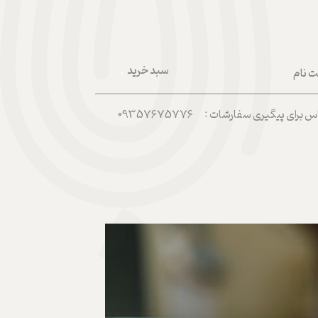
سبد خرید
ت نام
۰
ربری من
رای پیگیری سفارشات : 09357675776
 واژه
حساب کاربری