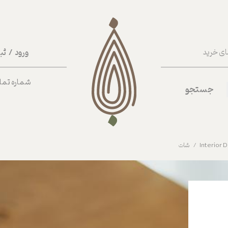
ورود
/
ثب
ای خرید
حساب کا
شماره تماس ب
جستجو
تغییر گذر
سفارشات
خروج از 
شات