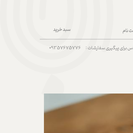
سبد خرید
ت نام
۰
ربری من
رای پیگیری سفارشات : 09357675776
 واژه
حساب کاربری