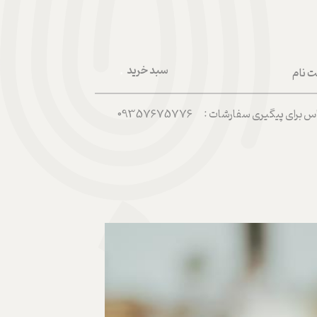
سبد خرید
ت نام
۰
ربری من
رای پیگیری سفارشات : 09357675776
 واژه
حساب کاربری