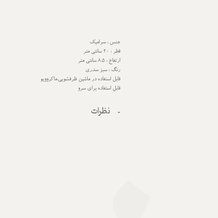
جنس : سرامیک
قطر : 20 سانتی متر
ارتفاع : 8.5 سانتی متر
رنگ : سبز سدری
قابل استفاده در ماشین ظرفشویی،ماکروویو
قابل استفاده برای سرو
نظرات