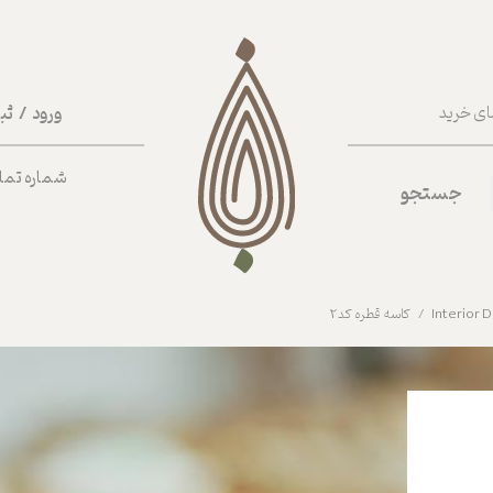
ورود
/
ثب
ای خرید
حساب کا
شماره تماس ب
جستجو
تغییر گذر
سفارشات
خروج از 
کاسه قطره کد2