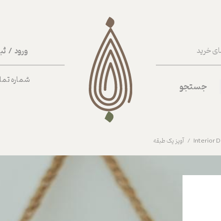
ورود
/
ثب
ای خرید
حساب کا
شماره تماس ب
جستجو
تغییر گذر
سفارشات
خروج از 
آویز یک طبقه