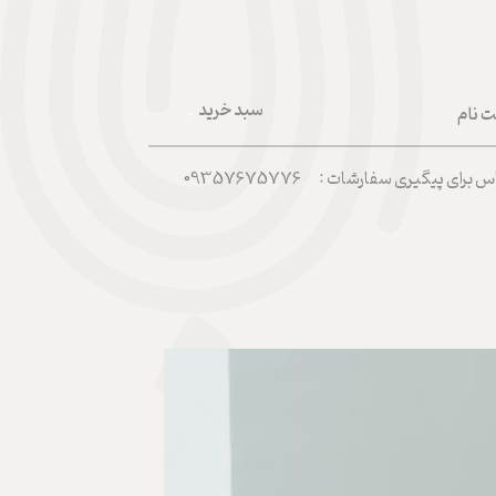
سبد خرید
ت نام
۰
ربری من
رای پیگیری سفارشات : 09357675776
 واژه
حساب کاربری