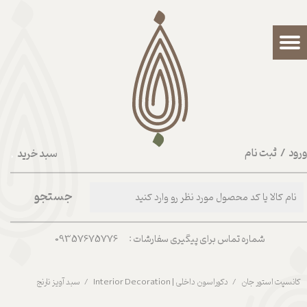
حساب کاربری من
تغییر گذر واژه
سفارشات
خروج از حساب کاربری
رود
/
ثبت نام
سبد خرید
۰
جستجو
شماره تماس برای پیگیری سفارشات : 09357675776
کانسپت استور جان
دکوراسون داخلی | Interior Decoration
سبد آویز نارنج