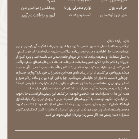
دکوراسیون داخلی
سفر و پیک نیک
هدیه
مراقبت روان
لوازم مصرفی روزانه
بهداشتی و مراقبتی بدن
​​​​​​​خوراکی و نوشیدنی
​​​​​​​البسه و پوشاک
​​​​​​​قهوه و ابزارآلات دم آوری
جان ، از ایده تا جان
دیرگاهی بود که به دنبال عنصری ، حسی ، کاری ، بهانه ای بودیم تا به انگیزه آن بتوانیم در این
روزهای سخت ، حال اطرافیان و مردم خوب پیرامون را کمی ، حتی به اندازه لحظه ای خوب کنیم.
به دلیل شغلمان و سفرهای زیادی که به فرامرزها و جاهای دیدنی دنیا داشته ایم، با بهره گیری از
تجربیات و عناصر خاطره انگیز همین سفرها ، با عطر ها ، طعم ها ، حس ها و هنرهای مردم دنیا آشنا
شدیم که حال خود ما را خوب کرده بودند تا جایی که، گاهی ، با آه و افسوس به خیلی از آن ها خیره
میشدیم و با خود می گفتیم آیا ایران زیبای ما هم همه این عناصر را در خود دارد؟ و بارها ، چندبارها
، چراهایی داشتیم که برای آن ها پاسخی نمی یافتیم چرا به این گونه روان و ساده از آثار هنری و
دستی زیبای ایران استفاده نمی شود؟چرا هنرهای ما با این احترام و کیفیت معرفی نمی شوند؟
چرا حتی گاهی بومی های خود آن مناطق از این داشته ها بی خبرند؟و هزاران چرای دیگر
​​​​​​​ همه این ها، به همراه لذت های شخصی خودمان در کشف این زیبایی ها و اهمیت حال خوب
اطرافیانمان ، انگیزه ای شد تا به آثار و هنرهای گسترده ایرانی در پهنای ایران بزرگ با راه اندازی
فروشگاه «جان» ، روح و جان بدهیم با این بهانه که همان اندازه که خود از کشف و شهود
محیط و استعدادهای پیرامون مان لذت می بریم ، آن ها را با شما نیز به اشتراک بگذاریماکنون
شما را به دیدن زیبایی های آثار دستی زنان و مردان ایرانی دعوت می کنیم.