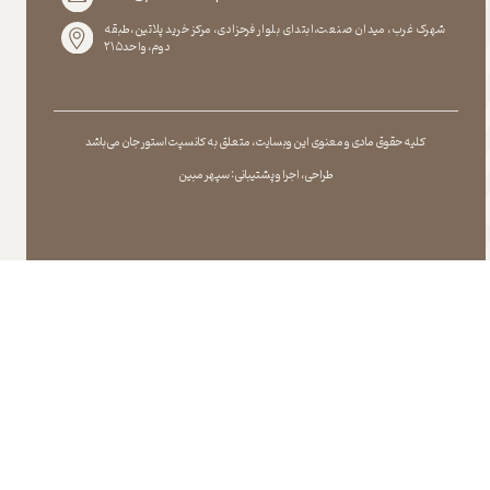
شهرک غرب، میدان صنعت،ابتدای بلوار فرحزادی، مرکز خرید پلاتین،طبقه
دوم،واحد۲۱۵
کلیه حقوق مادی و معنوی این وبسایت ، متعلق به کانسپت استور جان می باشد
طراحی ، اجرا و پشتیبانی : سپهر مبین