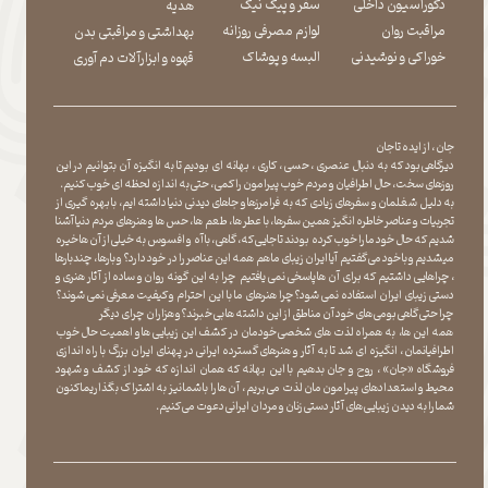
دکوراسیون داخلی
سفر و پیک نیک
هدیه
مراقبت روان
لوازم مصرفی روزانه
بهداشتی و مراقبتی بدن
​​​​​​​خوراکی و نوشیدنی
​​​​​​​البسه و پوشاک
​​​​​​​قهوه و ابزارآلات دم آوری
جان ، از ایده تا جان
دیرگاهی بود که به دنبال عنصری ، حسی ، کاری ، بهانه ای بودیم تا به انگیزه آن بتوانیم در این
روزهای سخت ، حال اطرافیان و مردم خوب پیرامون را کمی ، حتی به اندازه لحظه ای خوب کنیم.
به دلیل شغلمان و سفرهای زیادی که به فرامرزها و جاهای دیدنی دنیا داشته ایم، با بهره گیری از
تجربیات و عناصر خاطره انگیز همین سفرها ، با عطر ها ، طعم ها ، حس ها و هنرهای مردم دنیا آشنا
شدیم که حال خود ما را خوب کرده بودند تا جایی که، گاهی ، با آه و افسوس به خیلی از آن ها خیره
میشدیم و با خود می گفتیم آیا ایران زیبای ما هم همه این عناصر را در خود دارد؟ و بارها ، چندبارها
، چراهایی داشتیم که برای آن ها پاسخی نمی یافتیم چرا به این گونه روان و ساده از آثار هنری و
دستی زیبای ایران استفاده نمی شود؟چرا هنرهای ما با این احترام و کیفیت معرفی نمی شوند؟
چرا حتی گاهی بومی های خود آن مناطق از این داشته ها بی خبرند؟و هزاران چرای دیگر
​​​​​​​ همه این ها، به همراه لذت های شخصی خودمان در کشف این زیبایی ها و اهمیت حال خوب
اطرافیانمان ، انگیزه ای شد تا به آثار و هنرهای گسترده ایرانی در پهنای ایران بزرگ با راه اندازی
فروشگاه «جان» ، روح و جان بدهیم با این بهانه که همان اندازه که خود از کشف و شهود
محیط و استعدادهای پیرامون مان لذت می بریم ، آن ها را با شما نیز به اشتراک بگذاریماکنون
شما را به دیدن زیبایی های آثار دستی زنان و مردان ایرانی دعوت می کنیم.