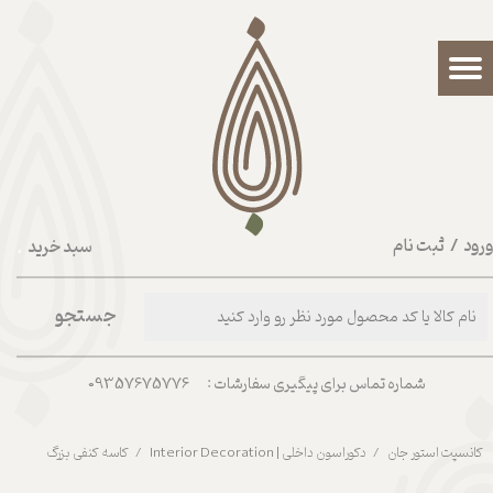
حساب کاربری من
تغییر گذر واژه
سفارشات
خروج از حساب کاربری
رود
/
ثبت نام
سبد خرید
۰
جستجو
شماره تماس برای پیگیری سفارشات : 09357675776
کانسپت استور جان
دکوراسون داخلی | Interior Decoration
کاسه کنفی بزرگ