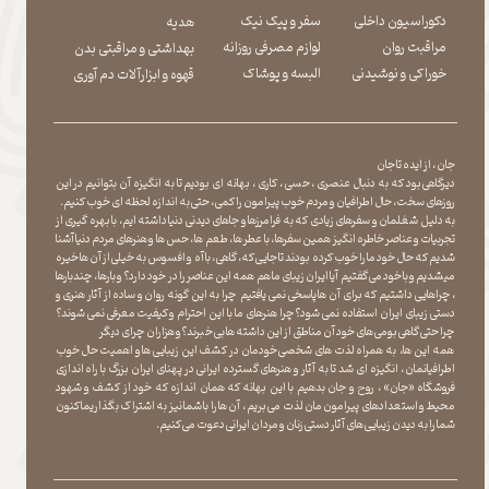
دکوراسیون داخلی
سفر و پیک نیک
هدیه
مراقبت روان
لوازم مصرفی روزانه
بهداشتی و مراقبتی بدن
​​​​​​​خوراکی و نوشیدنی
​​​​​​​البسه و پوشاک
​​​​​​​قهوه و ابزارآلات دم آوری
جان ، از ایده تا جان
دیرگاهی بود که به دنبال عنصری ، حسی ، کاری ، بهانه ای بودیم تا به انگیزه آن بتوانیم در این
روزهای سخت ، حال اطرافیان و مردم خوب پیرامون را کمی ، حتی به اندازه لحظه ای خوب کنیم.
به دلیل شغلمان و سفرهای زیادی که به فرامرزها و جاهای دیدنی دنیا داشته ایم، با بهره گیری از
تجربیات و عناصر خاطره انگیز همین سفرها ، با عطر ها ، طعم ها ، حس ها و هنرهای مردم دنیا آشنا
شدیم که حال خود ما را خوب کرده بودند تا جایی که، گاهی ، با آه و افسوس به خیلی از آن ها خیره
میشدیم و با خود می گفتیم آیا ایران زیبای ما هم همه این عناصر را در خود دارد؟ و بارها ، چندبارها
، چراهایی داشتیم که برای آن ها پاسخی نمی یافتیم چرا به این گونه روان و ساده از آثار هنری و
دستی زیبای ایران استفاده نمی شود؟چرا هنرهای ما با این احترام و کیفیت معرفی نمی شوند؟
چرا حتی گاهی بومی های خود آن مناطق از این داشته ها بی خبرند؟و هزاران چرای دیگر
​​​​​​​ همه این ها، به همراه لذت های شخصی خودمان در کشف این زیبایی ها و اهمیت حال خوب
اطرافیانمان ، انگیزه ای شد تا به آثار و هنرهای گسترده ایرانی در پهنای ایران بزرگ با راه اندازی
فروشگاه «جان» ، روح و جان بدهیم با این بهانه که همان اندازه که خود از کشف و شهود
محیط و استعدادهای پیرامون مان لذت می بریم ، آن ها را با شما نیز به اشتراک بگذاریماکنون
شما را به دیدن زیبایی های آثار دستی زنان و مردان ایرانی دعوت می کنیم.