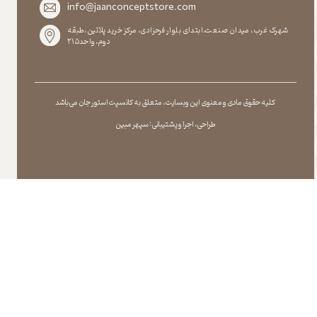
info@jaanconceptstore.com
شهرک غرب، میدان صنعت،ابتدای بلوار فرحزادی، مرکز خرید پلاتین،طبقه
دوم،واحد۲۱۵
کلیه حقوق مادی و معنوی این وبسایت ، متعلق به کانسپت استور جان می باشد
طراحی ، اجرا و پشتیبانی : سپهر مبین