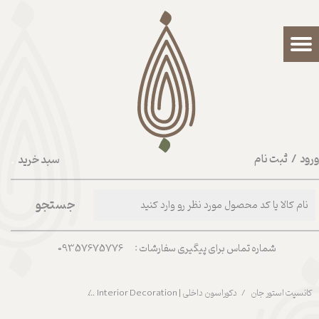
حساب کاربری من
تغییر گذر واژه
سفارشات
خروج از حساب کاربری
رود
/
ثبت نام
سبد خرید
۰
جستجو
شماره تماس برای پیگیری سفارشات : 09357675776
کانسپت استور جان
دکوراسون داخلی | Interior Decoration
شات اسپرسو قهوه ای