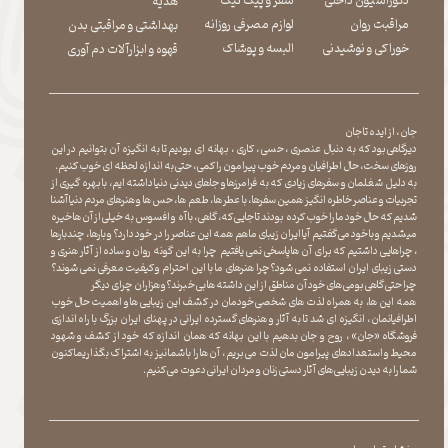
دکوراسیون داخلی
سفر و پیک نیک
هدیه
مراقبت روان
لوازم مصرفی روزانه
بهداشتی و مراقبتی بدن
​​​​​​​خوراکی و نوشیدنی
​​​​​​​البسه و پوشاک
​​​​​​​قهوه و ابزارآلات دم آوری
جان ، از ایده تا جان
دیرگاهی بود که به دنبال عنصری ، حسی ، کاری ، بهانه ای بودیم تا به انگیزه آن بتوانیم در این
روزهای سخت ، حال اطرافیان و مردم خوب پیرامون را کمی ، حتی به اندازه لحظه ای خوب کنیم.
به دلیل شغلمان و سفرهای زیادی که به فرامرزها و جاهای دیدنی دنیا داشته ایم، با بهره گیری از
تجربیات و عناصر خاطره انگیز همین سفرها ، با عطر ها ، طعم ها ، حس ها و هنرهای مردم دنیا آشنا
شدیم که حال خود ما را خوب کرده بودند تا جایی که، گاهی ، با آه و افسوس به خیلی از آن ها خیره
میشدیم و با خود می گفتیم آیا ایران زیبای ما هم همه این عناصر را در خود دارد؟ و بارها ، چندبارها
، چراهایی داشتیم که برای آن ها پاسخی نمی یافتیم چرا به این گونه روان و ساده از آثار هنری و
دستی زیبای ایران استفاده نمی شود؟چرا هنرهای ما با این احترام و کیفیت معرفی نمی شوند؟
چرا حتی گاهی بومی های خود آن مناطق از این داشته ها بی خبرند؟و هزاران چرای دیگر
​​​​​​​ همه این ها، به همراه لذت های شخصی خودمان در کشف این زیبایی ها و اهمیت حال خوب
اطرافیانمان ، انگیزه ای شد تا به آثار و هنرهای گسترده ایرانی در پهنای ایران بزرگ با راه اندازی
فروشگاه «جان» ، روح و جان بدهیم با این بهانه که همان اندازه که خود از کشف و شهود
محیط و استعدادهای پیرامون مان لذت می بریم ، آن ها را با شما نیز به اشتراک بگذاریماکنون
شما را به دیدن زیبایی های آثار دستی زنان و مردان ایرانی دعوت می کنیم.