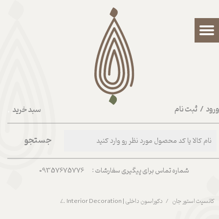
حساب کاربری من
تغییر گذر واژه
سفارشات
خروج از حساب کاربری
رود
/
ثبت نام
سبد خرید
۰
جستجو
شماره تماس برای پیگیری سفارشات : 09357675776
کانسپت استور جان
دکوراسون داخلی | Interior Decoration
شات اسپرسو طوسی