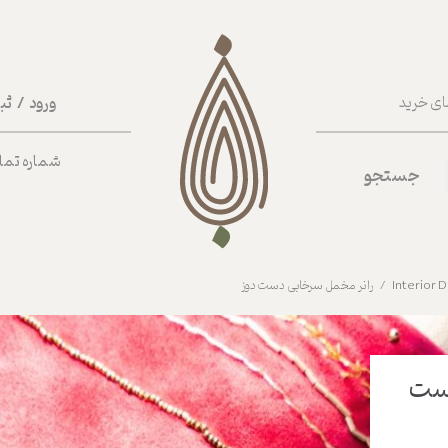
ورود
/
ثب
ای خرید
حساب کا
شماره تماس ب
جستجو
تغییر گذر
سفارشات
خروج از 
رانر مخمل سرخابی دست دوز
دست