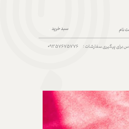
سبد خرید
ت نام
۰
ربری من
رای پیگیری سفارشات : 09357675776
 واژه
حساب کاربری