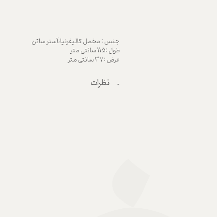
جنس : مخمل کالیفرنیا،آستر ساتن
طول :115 سانتی متر
عرض :37 سانتی متر
نظرات