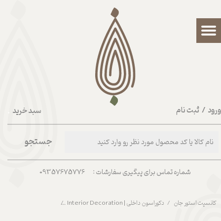
حساب کاربری من
تغییر گذر واژه
سفارشات
خروج از حساب کاربری
رود
/
ثبت نام
سبد خرید
۰
جستجو
شماره تماس برای پیگیری سفارشات : 09357675776
کانسپت استور جان
دکوراسون داخلی | Interior Decoration
گلدان سفالی ته صاف