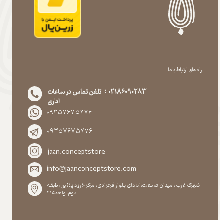
راه های ارتباط با ما
02186090283 : تلفن تماس در ساعات
اداری
۰۹۳۵۷۶۷۵۷۷۶
۰۹۳۵۷۶۷۵۷۷۶
jaan.conceptstore
info@jaanconceptstore.com
شهرک غرب، میدان صنعت،ابتدای بلوار فرحزادی، مرکز خرید پلاتین،طبقه
دوم،واحد۲۱۵