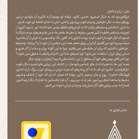
جان ، از ایده تا جان
دیرگاهی بود که به دنبال عنصری ، حسی ، کاری ، بهانه ای بودیم تا به انگیزه آن بتوانیم در این
روزهای سخت ، حال اطرافیان و مردم خوب پیرامون را کمی ، حتی به اندازه لحظه ای خوب کنیم.
به دلیل شغلمان و سفرهای زیادی که به فرامرزها و جاهای دیدنی دنیا داشته ایم، با بهره گیری از
تجربیات و عناصر خاطره انگیز همین سفرها ، با عطر ها ، طعم ها ، حس ها و هنرهای مردم دنیا آشنا
شدیم که حال خود ما را خوب کرده بودند تا جایی که، گاهی ، با آه و افسوس به خیلی از آن ها خیره
میشدیم و با خود می گفتیم آیا ایران زیبای ما هم همه این عناصر را در خود دارد؟ و بارها ، چندبارها
، چراهایی داشتیم که برای آن ها پاسخی نمی یافتیم چرا به این گونه روان و ساده از آثار هنری و
دستی زیبای ایران استفاده نمی شود؟چرا هنرهای ما با این احترام و کیفیت معرفی نمی شوند؟
چرا حتی گاهی بومی های خود آن مناطق از این داشته ها بی خبرند؟و هزاران چرای دیگر
​​​​​​​ همه این ها، به همراه لذت های شخصی خودمان در کشف این زیبایی ها و اهمیت حال خوب
اطرافیانمان ، انگیزه ای شد تا به آثار و هنرهای گسترده ایرانی در پهنای ایران بزرگ با راه اندازی
فروشگاه «جان» ، روح و جان بدهیم با این بهانه که همان اندازه که خود از کشف و شهود
محیط و استعدادهای پیرامون مان لذت می بریم ، آن ها را با شما نیز به اشتراک بگذاریماکنون
شما را به دیدن زیبایی های آثار دستی زنان و مردان ایرانی دعوت می کنیم.
نشان تجاری ما