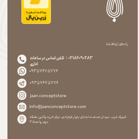
راه های ارتباط با ما
02186090283 : تلفن تماس در ساعات
اداری
۰۹۳۵۷۶۷۵۷۷۶
۰۹۳۵۷۶۷۵۷۷۶
jaan.conceptstore
info@jaanconceptstore.com
شهرک غرب، میدان صنعت،ابتدای بلوار فرحزادی، مرکز خرید پلاتین،طبقه
دوم،واحد۲۱۵