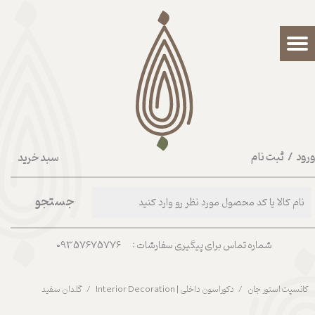
حساب کاربری من
تغییر گذر واژه
سفارشات
خروج از حساب کاربری
رود
/
ثبت نام
سبد خرید
۰
جستجو
شماره تماس برای پیگیری سفارشات : 09357675776
کانسپت استور جان
دکوراسون داخلی | Interior Decoration
گلدان سفید