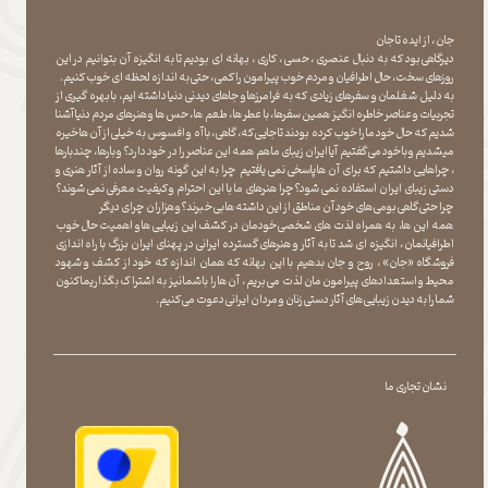
جان ، از ایده تا جان
دیرگاهی بود که به دنبال عنصری ، حسی ، کاری ، بهانه ای بودیم تا به انگیزه آن بتوانیم در این
روزهای سخت ، حال اطرافیان و مردم خوب پیرامون را کمی ، حتی به اندازه لحظه ای خوب کنیم.
به دلیل شغلمان و سفرهای زیادی که به فرامرزها و جاهای دیدنی دنیا داشته ایم، با بهره گیری از
تجربیات و عناصر خاطره انگیز همین سفرها ، با عطر ها ، طعم ها ، حس ها و هنرهای مردم دنیا آشنا
شدیم که حال خود ما را خوب کرده بودند تا جایی که، گاهی ، با آه و افسوس به خیلی از آن ها خیره
میشدیم و با خود می گفتیم آیا ایران زیبای ما هم همه این عناصر را در خود دارد؟ و بارها ، چندبارها
، چراهایی داشتیم که برای آن ها پاسخی نمی یافتیم چرا به این گونه روان و ساده از آثار هنری و
دستی زیبای ایران استفاده نمی شود؟چرا هنرهای ما با این احترام و کیفیت معرفی نمی شوند؟
چرا حتی گاهی بومی های خود آن مناطق از این داشته ها بی خبرند؟و هزاران چرای دیگر
​​​​​​​ همه این ها، به همراه لذت های شخصی خودمان در کشف این زیبایی ها و اهمیت حال خوب
اطرافیانمان ، انگیزه ای شد تا به آثار و هنرهای گسترده ایرانی در پهنای ایران بزرگ با راه اندازی
فروشگاه «جان» ، روح و جان بدهیم با این بهانه که همان اندازه که خود از کشف و شهود
محیط و استعدادهای پیرامون مان لذت می بریم ، آن ها را با شما نیز به اشتراک بگذاریماکنون
شما را به دیدن زیبایی های آثار دستی زنان و مردان ایرانی دعوت می کنیم.
نشان تجاری ما