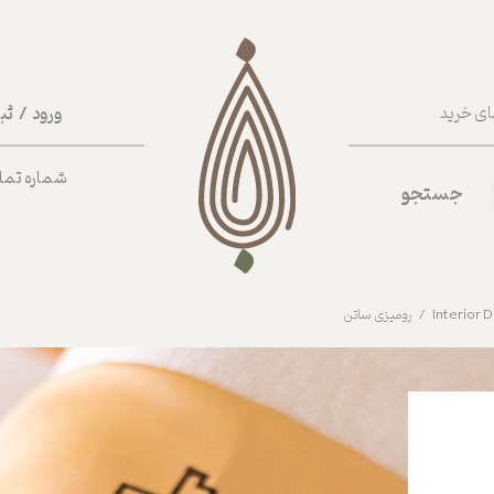
ورود
/
ثب
ای خرید
حساب کا
شماره تماس ب
جستجو
تغییر گذر
سفارشات
خروج از 
رومیزی ساتن