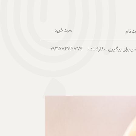
سبد خرید
ت نام
۰
ربری من
رای پیگیری سفارشات : 09357675776
 واژه
حساب کاربری