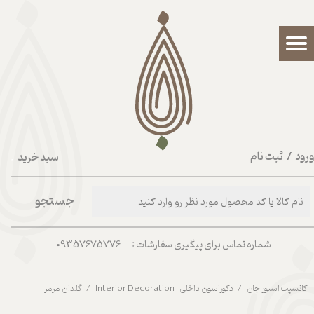
حساب کاربری من
تغییر گذر واژه
سفارشات
خروج از حساب کاربری
رود
/
ثبت نام
سبد خرید
۰
جستجو
شماره تماس برای پیگیری سفارشات : 09357675776
کانسپت استور جان
دکوراسون داخلی | Interior Decoration
گلدان مرمر