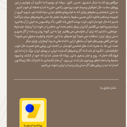
دیرگاهی بود که به دنبال عنصری ، حسی ، کاری ، بهانه ای بودیم تا به انگیزه آن بتوانیم در این
روزهای سخت ، حال اطرافیان و مردم خوب پیرامون را کمی ، حتی به اندازه لحظه ای خوب کنیم.
به دلیل شغلمان و سفرهای زیادی که به فرامرزها و جاهای دیدنی دنیا داشته ایم، با بهره گیری از
تجربیات و عناصر خاطره انگیز همین سفرها ، با عطر ها ، طعم ها ، حس ها و هنرهای مردم دنیا آشنا
شدیم که حال خود ما را خوب کرده بودند تا جایی که، گاهی ، با آه و افسوس به خیلی از آن ها خیره
میشدیم و با خود می گفتیم آیا ایران زیبای ما هم همه این عناصر را در خود دارد؟ و بارها ، چندبارها
، چراهایی داشتیم که برای آن ها پاسخی نمی یافتیم چرا به این گونه روان و ساده از آثار هنری و
دستی زیبای ایران استفاده نمی شود؟چرا هنرهای ما با این احترام و کیفیت معرفی نمی شوند؟
چرا حتی گاهی بومی های خود آن مناطق از این داشته ها بی خبرند؟و هزاران چرای دیگر
​​​​​​​ همه این ها، به همراه لذت های شخصی خودمان در کشف این زیبایی ها و اهمیت حال خوب
اطرافیانمان ، انگیزه ای شد تا به آثار و هنرهای گسترده ایرانی در پهنای ایران بزرگ با راه اندازی
فروشگاه «جان» ، روح و جان بدهیم با این بهانه که همان اندازه که خود از کشف و شهود
محیط و استعدادهای پیرامون مان لذت می بریم ، آن ها را با شما نیز به اشتراک بگذاریماکنون
شما را به دیدن زیبایی های آثار دستی زنان و مردان ایرانی دعوت می کنیم.
نشان تجاری ما