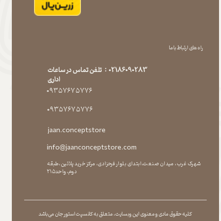
راه های ارتباط با ما
02186090283 : تلفن تماس در ساعات
اداری
۰۹۳۵۷۶۷۵۷۷۶
۰۹۳۵۷۶۷۵۷۷۶
jaan.conceptstore
info@jaanconceptstore.com
شهرک غرب، میدان صنعت،ابتدای بلوار فرحزادی، مرکز خرید پلاتین،طبقه
دوم،واحد۲۱۵
کلیه حقوق مادی و معنوی این وبسایت ، متعلق به کانسپت استور جان می باشد