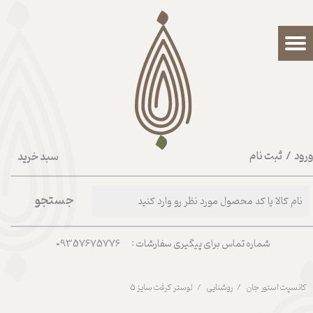
حساب کاربری من
تغییر گذر واژه
سفارشات
خروج از حساب کاربری
رود
/
ثبت نام
سبد خرید
۰
جستجو
شماره تماس برای پیگیری سفارشات : 09357675776
کانسپت استور جان
روشنایی
لوستر کرفت سایز 5