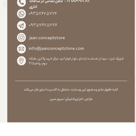
02186090283 : تلفن تماس در ساعات
اداری
۰۹۳۵۷۶۷۵۷۷۶
۰۹۳۵۷۶۷۵۷۷۶
jaan.conceptstore
info@jaanconceptstore.com
شهرک غرب، میدان صنعت،ابتدای بلوار فرحزادی، مرکز خرید پلاتین،طبقه
دوم،واحد۲۱۵
کلیه حقوق مادی و معنوی این وبسایت ، متعلق به کانسپت استور جان می باشد
طراحی ، اجرا و پشتیبانی : سپهر مبین