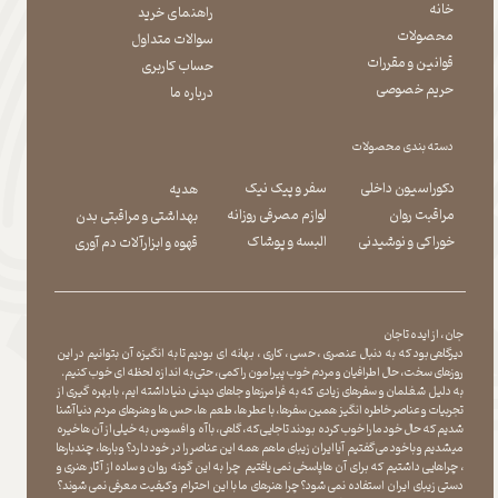
خانه
راهنمای خرید
محصولات
سوالات متداول
قوانین و مقررات
حساب کاربری
حریم خصوصی
درباره ما
دسته بندی محصولات
دکوراسیون داخلی
سفر و پیک نیک
هدیه
مراقبت روان
لوازم مصرفی روزانه
بهداشتی و مراقبتی بدن
​​​​​​​خوراکی و نوشیدنی
​​​​​​​البسه و پوشاک
​​​​​​​قهوه و ابزارآلات دم آوری
جان ، از ایده تا جان
دیرگاهی بود که به دنبال عنصری ، حسی ، کاری ، بهانه ای بودیم تا به انگیزه آن بتوانیم در این
روزهای سخت ، حال اطرافیان و مردم خوب پیرامون را کمی ، حتی به اندازه لحظه ای خوب کنیم.
به دلیل شغلمان و سفرهای زیادی که به فرامرزها و جاهای دیدنی دنیا داشته ایم، با بهره گیری از
تجربیات و عناصر خاطره انگیز همین سفرها ، با عطر ها ، طعم ها ، حس ها و هنرهای مردم دنیا آشنا
شدیم که حال خود ما را خوب کرده بودند تا جایی که، گاهی ، با آه و افسوس به خیلی از آن ها خیره
میشدیم و با خود می گفتیم آیا ایران زیبای ما هم همه این عناصر را در خود دارد؟ و بارها ، چندبارها
، چراهایی داشتیم که برای آن ها پاسخی نمی یافتیم چرا به این گونه روان و ساده از آثار هنری و
دستی زیبای ایران استفاده نمی شود؟چرا هنرهای ما با این احترام و کیفیت معرفی نمی شوند؟