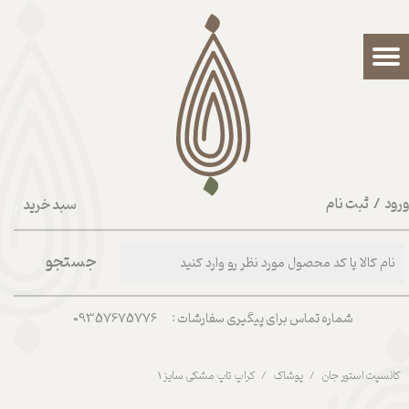
حساب کاربری من
تغییر گذر واژه
سفارشات
خروج از حساب کاربری
رود
/
ثبت نام
سبد خرید
۰
جستجو
شماره تماس برای پیگیری سفارشات : 09357675776
کانسپت استور جان
پوشاک
کراپ تاپ مشکی سایز 1