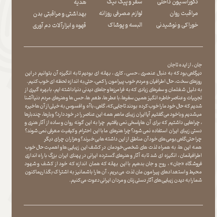
دکوراسیون داخلی
سفر و پیک نیک
هدیه
مراقبت روان
لوازم مصرفی روزانه
بهداشتی و مراقبتی بدن
​​​​​​​خوراکی و نوشیدنی
​​​​​​​البسه و پوشاک
​​​​​​​قهوه و ابزارآلات دم آوری
جان ، از ایده تا جان
دیرگاهی بود که به دنبال عنصری ، حسی ، کاری ، بهانه ای بودیم تا به انگیزه آن بتوانیم در این
روزهای سخت ، حال اطرافیان و مردم خوب پیرامون را کمی ، حتی به اندازه لحظه ای خوب کنیم.
به دلیل شغلمان و سفرهای زیادی که به فرامرزها و جاهای دیدنی دنیا داشته ایم، با بهره گیری از
تجربیات و عناصر خاطره انگیز همین سفرها ، با عطر ها ، طعم ها ، حس ها و هنرهای مردم دنیا آشنا
شدیم که حال خود ما را خوب کرده بودند تا جایی که، گاهی ، با آه و افسوس به خیلی از آن ها خیره
میشدیم و با خود می گفتیم آیا ایران زیبای ما هم همه این عناصر را در خود دارد؟ و بارها ، چندبارها
، چراهایی داشتیم که برای آن ها پاسخی نمی یافتیم چرا به این گونه روان و ساده از آثار هنری و
دستی زیبای ایران استفاده نمی شود؟چرا هنرهای ما با این احترام و کیفیت معرفی نمی شوند؟
چرا حتی گاهی بومی های خود آن مناطق از این داشته ها بی خبرند؟و هزاران چرای دیگر
​​​​​​​ همه این ها، به همراه لذت های شخصی خودمان در کشف این زیبایی ها و اهمیت حال خوب
اطرافیانمان ، انگیزه ای شد تا به آثار و هنرهای گسترده ایرانی در پهنای ایران بزرگ با راه اندازی
فروشگاه «جان» ، روح و جان بدهیم با این بهانه که همان اندازه که خود از کشف و شهود
محیط و استعدادهای پیرامون مان لذت می بریم ، آن ها را با شما نیز به اشتراک بگذاریماکنون
شما را به دیدن زیبایی های آثار دستی زنان و مردان ایرانی دعوت می کنیم.