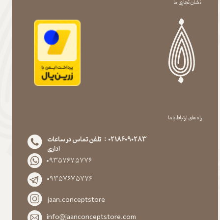
نشان تجاری ما
راه های ارتباط با ما
02186090283 : تلفن تماس در ساعات
اداری
۰۹۳۵۷۶۷۵۷۷۶
۰۹۳۵۷۶۷۵۷۷۶
jaan.conceptstore
info@jaanconceptstore.com