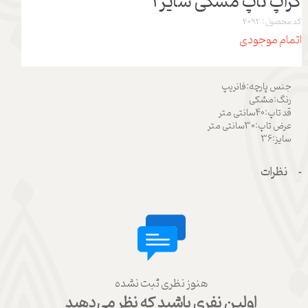
کراپ تاپ مشکی سایز 1
کد محصول: 4092
اتمام موجودی
جنس پارچه:فانریپ
رنگ:مشکی
قد تاپ:40سانتی متر
عرض تاپ:30سانتی متر
سایز:36
نظرات
هنوز نظری ثبت نشده
اولین نفری باشید که نظر می‌دهید