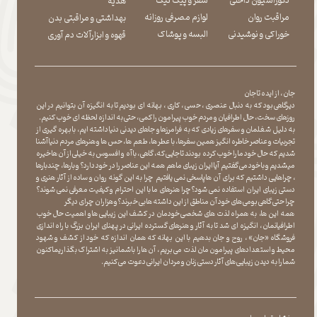
دکوراسیون داخلی
سفر و پیک نیک
هدیه
مراقبت روان
لوازم مصرفی روزانه
بهداشتی و مراقبتی بدن
​​​​​​​خوراکی و نوشیدنی
​​​​​​​البسه و پوشاک
​​​​​​​قهوه و ابزارآلات دم آوری
جان ، از ایده تا جان
دیرگاهی بود که به دنبال عنصری ، حسی ، کاری ، بهانه ای بودیم تا به انگیزه آن بتوانیم در این
روزهای سخت ، حال اطرافیان و مردم خوب پیرامون را کمی ، حتی به اندازه لحظه ای خوب کنیم.
به دلیل شغلمان و سفرهای زیادی که به فرامرزها و جاهای دیدنی دنیا داشته ایم، با بهره گیری از
تجربیات و عناصر خاطره انگیز همین سفرها ، با عطر ها ، طعم ها ، حس ها و هنرهای مردم دنیا آشنا
شدیم که حال خود ما را خوب کرده بودند تا جایی که، گاهی ، با آه و افسوس به خیلی از آن ها خیره
میشدیم و با خود می گفتیم آیا ایران زیبای ما هم همه این عناصر را در خود دارد؟ و بارها ، چندبارها
، چراهایی داشتیم که برای آن ها پاسخی نمی یافتیم چرا به این گونه روان و ساده از آثار هنری و
دستی زیبای ایران استفاده نمی شود؟چرا هنرهای ما با این احترام و کیفیت معرفی نمی شوند؟
چرا حتی گاهی بومی های خود آن مناطق از این داشته ها بی خبرند؟و هزاران چرای دیگر
​​​​​​​ همه این ها، به همراه لذت های شخصی خودمان در کشف این زیبایی ها و اهمیت حال خوب
اطرافیانمان ، انگیزه ای شد تا به آثار و هنرهای گسترده ایرانی در پهنای ایران بزرگ با راه اندازی
فروشگاه «جان» ، روح و جان بدهیم با این بهانه که همان اندازه که خود از کشف و شهود
محیط و استعدادهای پیرامون مان لذت می بریم ، آن ها را با شما نیز به اشتراک بگذاریماکنون
شما را به دیدن زیبایی های آثار دستی زنان و مردان ایرانی دعوت می کنیم.