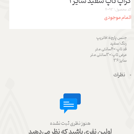
کراپ تاپ سفید سایز 1
کد محصول: 4093
اتمام موجودی
جنس پارچه:فانریپ
رنگ:سفید
قد تاپ:40سانتی متر
عرض تاپ:30سانتی متر
سایز:36
نظرات
هنوز نظری ثبت نشده
اولین نفری باشید که نظر می‌دهید