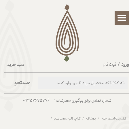
حساب کاربری من
تغییر گذر واژه
سفارشات
خروج از حساب کاربری
رود
/
ثبت نام
سبد خرید
۰
جستجو
شماره تماس برای پیگیری سفارشات : 09357675776
کانسپت استور جان
پوشاک
کراپ تاپ سفید سایز 1