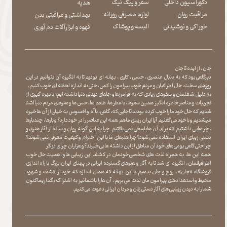
دکوراسیون داخلی
سفر و پیک نیک
هدیه
مراقبت روان
لوازم مصرفی روزانه
بهداشتی و مراقبتی بدن
​​​​​​​خوراکی و نوشیدنی
​​​​​​​البسه و پوشاک
​​​​​​​قهوه و ابزارآلات دم آوری
جان ، از ایده تا جان
دیرگاهی بود که به دنبال عنصری ، حسی ، کاری ، بهانه ای بودیم تا به انگیزه آن بتوانیم در این
روزهای سخت ، حال اطرافیان و مردم خوب پیرامون را کمی ، حتی به اندازه لحظه ای خوب کنیم.
به دلیل شغلمان و سفرهای زیادی که به فرامرزها و جاهای دیدنی دنیا داشته ایم، با بهره گیری از
تجربیات و عناصر خاطره انگیز همین سفرها ، با عطر ها ، طعم ها ، حس ها و هنرهای مردم دنیا آشنا
شدیم که حال خود ما را خوب کرده بودند تا جایی که، گاهی ، با آه و افسوس به خیلی از آن ها خیره
میشدیم و با خود می گفتیم آیا ایران زیبای ما هم همه این عناصر را در خود دارد؟ و بارها ، چندبارها
، چراهایی داشتیم که برای آن ها پاسخی نمی یافتیم چرا به این گونه روان و ساده از آثار هنری و
دستی زیبای ایران استفاده نمی شود؟چرا هنرهای ما با این احترام و کیفیت معرفی نمی شوند؟
چرا حتی گاهی بومی های خود آن مناطق از این داشته ها بی خبرند؟و هزاران چرای دیگر
​​​​​​​ همه این ها، به همراه لذت های شخصی خودمان در کشف این زیبایی ها و اهمیت حال خوب
اطرافیانمان ، انگیزه ای شد تا به آثار و هنرهای گسترده ایرانی در پهنای ایران بزرگ با راه اندازی
فروشگاه «جان» ، روح و جان بدهیم با این بهانه که همان اندازه که خود از کشف و شهود
محیط و استعدادهای پیرامون مان لذت می بریم ، آن ها را با شما نیز به اشتراک بگذاریماکنون
شما را به دیدن زیبایی های آثار دستی زنان و مردان ایرانی دعوت می کنیم.