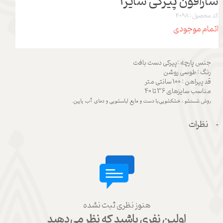
سارافون پیرکی سایز1
کد محصول: 4098
اتمام موجودی
جنس پارچه :پیرکی دست بافت
رنگ : طوسی روشن
قد پیراهن : 100 سانتی متر
مناسب سایزهای 36 تا 40
روش شستشو : خشکشویی،با دست و مایع لباسشویی و دمای آب پایین.
نظرات
هنوز نظری ثبت نشده
اولین نفری باشید که نظر می‌دهید