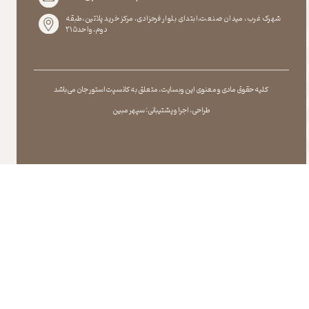
شهرک غرب، میدان صنعت،ابتدای بلوار فرحزادی، مرکز خرید پلاتین،طبقه
دوم،واحد۲۱۵
کلیه حقوق مادی و معنوی این وبسایت ، متعلق به کانسپت استور جان می باشد
طراحی ، اجرا و پشتیبانی : سپهر مبین