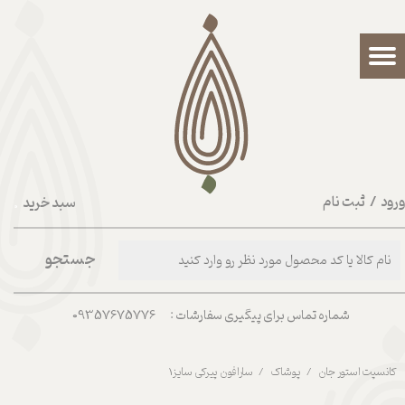
حساب کاربری من
تغییر گذر واژه
سفارشات
خروج از حساب کاربری
رود
/
ثبت نام
سبد خرید
۰
جستجو
شماره تماس برای پیگیری سفارشات : 09357675776
کانسپت استور جان
پوشاک
سارافون پیرکی سایز1