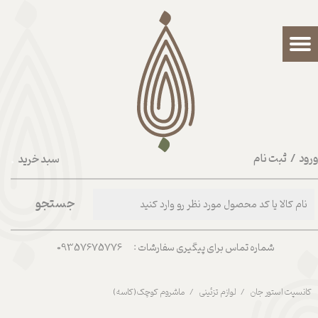
حساب کاربری من
تغییر گذر واژه
سفارشات
خروج از حساب کاربری
رود
/
ثبت نام
سبد خرید
۰
جستجو
شماره تماس برای پیگیری سفارشات : 09357675776
کانسپت استور جان
لوازم تزئینی
ماشروم کوچک(کاسه)