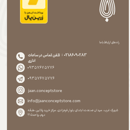
راه های ارتباط با ما
02186090283 : تلفن تماس در ساعات
اداری
۰۹۳۵۷۶۷۵۷۷۶
۰۹۳۵۷۶۷۵۷۷۶
jaan.conceptstore
info@jaanconceptstore.com
شهرک غرب، میدان صنعت،ابتدای بلوار فرحزادی، مرکز خرید پلاتین،طبقه
دوم،واحد۲۱۵