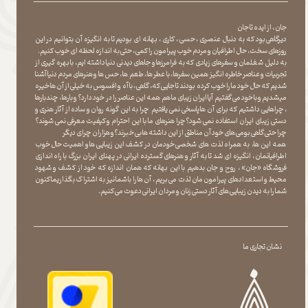
جان ، از ایده تا جان
دیرگاهی بود که به دنبال عنصری ، حسی ، کاری ، بهانه ای بودیم تا به انگیزه آن بتوانیم در این
روزهای سخت ، حال اطرافیان و مردم خوب پیرامون را کمی ، حتی به اندازه لحظه ای خوب کنیم.
به دلیل شغلمان و سفرهای زیادی که به فرامرزها و جاهای دیدنی دنیا داشته ایم، با بهره گیری از
تجربیات و عناصر خاطره انگیز همین سفرها ، با عطر ها ، طعم ها ، حس ها و هنرهای مردم دنیا آشنا
شدیم که حال خود ما را خوب کرده بودند تا جایی که، گاهی ، با آه و افسوس به خیلی از آن ها خیره
میشدیم و با خود می گفتیم آیا ایران زیبای ما هم همه این عناصر را در خود دارد؟ و بارها ، چندبارها
، چراهایی داشتیم که برای آن ها پاسخی نمی یافتیم چرا به این گونه روان و ساده از آثار هنری و
دستی زیبای ایران استفاده نمی شود؟چرا هنرهای ما با این احترام و کیفیت معرفی نمی شوند؟
چرا حتی گاهی بومی های خود آن مناطق از این داشته ها بی خبرند؟و هزاران چرای دیگر
​​​​​​​ همه این ها، به همراه لذت های شخصی خودمان در کشف این زیبایی ها و اهمیت حال خوب
اطرافیانمان ، انگیزه ای شد تا به آثار و هنرهای گسترده ایرانی در پهنای ایران بزرگ با راه اندازی
فروشگاه «جان» ، روح و جان بدهیم با این بهانه که همان اندازه که خود از کشف و شهود
محیط و استعدادهای پیرامون مان لذت می بریم ، آن ها را با شما نیز به اشتراک بگذاریماکنون
شما را به دیدن زیبایی های آثار دستی زنان و مردان ایرانی دعوت می کنیم.
نشان تجاری ما