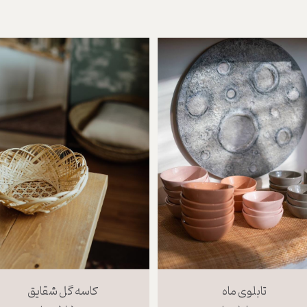
تابلوی ماه
کاسه گل شقایق