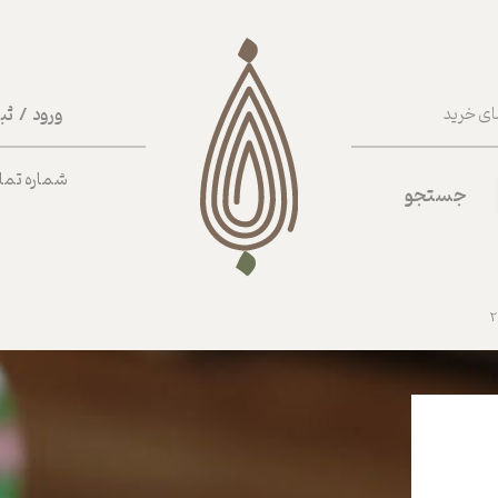
ورود
/
ثب
ای خرید
حساب کا
شماره تماس ب
جستجو
تغییر گذر
سفارشات
خروج از 