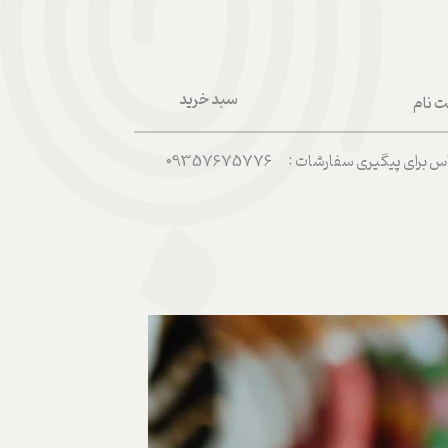
سبد خرید
ت نام
۰
ربری من
رای پیگیری سفارشات : 09357675776
 واژه
حساب کاربری