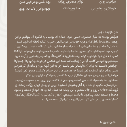
مراقبت روان
لوازم مصرفی روزانه
بهداشتی و مراقبتی بدن
​​​​​​​خوراکی و نوشیدنی
​​​​​​​البسه و پوشاک
​​​​​​​قهوه و ابزارآلات دم آوری
جان ، از ایده تا جان
دیرگاهی بود که به دنبال عنصری ، حسی ، کاری ، بهانه ای بودیم تا به انگیزه آن بتوانیم در این
روزهای سخت ، حال اطرافیان و مردم خوب پیرامون را کمی ، حتی به اندازه لحظه ای خوب کنیم.
به دلیل شغلمان و سفرهای زیادی که به فرامرزها و جاهای دیدنی دنیا داشته ایم، با بهره گیری از
تجربیات و عناصر خاطره انگیز همین سفرها ، با عطر ها ، طعم ها ، حس ها و هنرهای مردم دنیا آشنا
شدیم که حال خود ما را خوب کرده بودند تا جایی که، گاهی ، با آه و افسوس به خیلی از آن ها خیره
میشدیم و با خود می گفتیم آیا ایران زیبای ما هم همه این عناصر را در خود دارد؟ و بارها ، چندبارها
، چراهایی داشتیم که برای آن ها پاسخی نمی یافتیم چرا به این گونه روان و ساده از آثار هنری و
دستی زیبای ایران استفاده نمی شود؟چرا هنرهای ما با این احترام و کیفیت معرفی نمی شوند؟
چرا حتی گاهی بومی های خود آن مناطق از این داشته ها بی خبرند؟و هزاران چرای دیگر
​​​​​​​ همه این ها، به همراه لذت های شخصی خودمان در کشف این زیبایی ها و اهمیت حال خوب
اطرافیانمان ، انگیزه ای شد تا به آثار و هنرهای گسترده ایرانی در پهنای ایران بزرگ با راه اندازی
فروشگاه «جان» ، روح و جان بدهیم با این بهانه که همان اندازه که خود از کشف و شهود
محیط و استعدادهای پیرامون مان لذت می بریم ، آن ها را با شما نیز به اشتراک بگذاریماکنون
شما را به دیدن زیبایی های آثار دستی زنان و مردان ایرانی دعوت می کنیم.
نشان تجاری ما