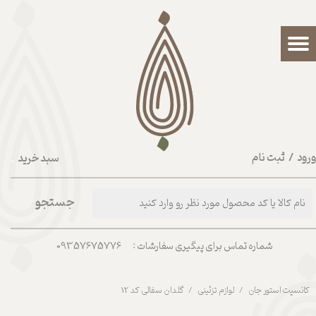
حساب کاربری من
تغییر گذر واژه
سفارشات
خروج از حساب کاربری
رود
/
ثبت نام
سبد خرید
۰
جستجو
شماره تماس برای پیگیری سفارشات : 09357675776
کانسپت استور جان
لوازم تزئینی
گلدان سفالی کد 12