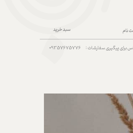
سبد خرید
ت نام
۰
ربری من
رای پیگیری سفارشات : 09357675776
 واژه
حساب کاربری