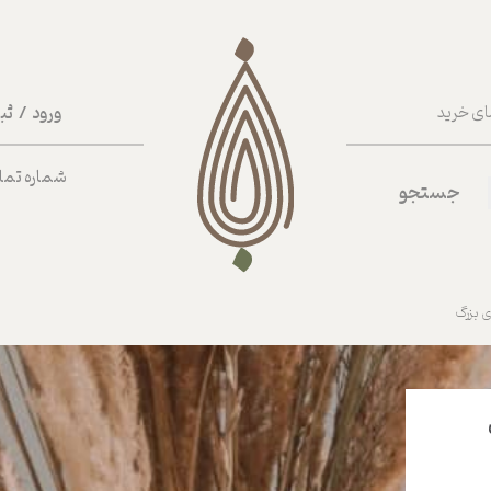
ورود
/
ثب
ای خرید
حساب کا
شماره تماس ب
جستجو
تغییر گذر
سفارشات
خروج از 
 بزرگ