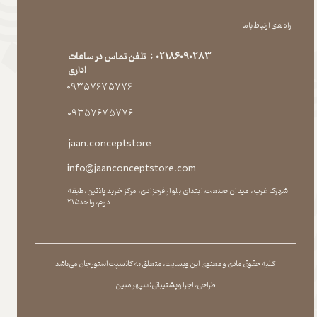
راه های ارتباط با ما
02186090283 : تلفن تماس در ساعات
اداری
۰۹۳۵۷۶۷۵۷۷۶
۰۹۳۵۷۶۷۵۷۷۶
jaan.conceptstore
info@jaanconceptstore.com
شهرک غرب، میدان صنعت،ابتدای بلوار فرحزادی، مرکز خرید پلاتین،طبقه
دوم،واحد۲۱۵
کلیه حقوق مادی و معنوی این وبسایت ، متعلق به کانسپت استور جان می باشد
طراحی ، اجرا و پشتیبانی : سپهر مبین