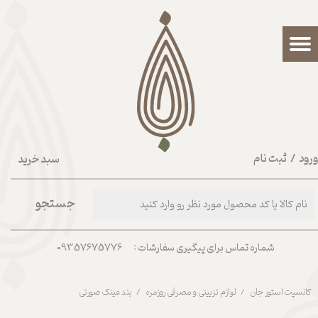
حساب کاربری من
تغییر گذر واژه
سفارشات
خروج از حساب کاربری
رود
/
ثبت نام
سبد خرید
۰
جستجو
شماره تماس برای پیگیری سفارشات : 09357675776
کانسپت استور جان
لوازم تزیینی و مصرفی روزمره
بند عینک صورتی