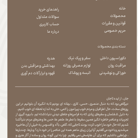
خانه
راهنمای خرید
محصولات
سوالات متداول
قوانین و مقررات
حساب کاربری
حریم خصوصی
درباره ما
دسته بندی محصولات
دکوراسیون داخلی
سفر و پیک نیک
هدیه
مراقبت روان
لوازم مصرفی روزانه
بهداشتی و مراقبتی بدن
​​​​​​​خوراکی و نوشیدنی
​​​​​​​البسه و پوشاک
​​​​​​​قهوه و ابزارآلات دم آوری
جان ، از ایده تا جان
دیرگاهی بود که به دنبال عنصری ، حسی ، کاری ، بهانه ای بودیم تا به انگیزه آن بتوانیم در این
روزهای سخت ، حال اطرافیان و مردم خوب پیرامون را کمی ، حتی به اندازه لحظه ای خوب کنیم.
به دلیل شغلمان و سفرهای زیادی که به فرامرزها و جاهای دیدنی دنیا داشته ایم، با بهره گیری از
تجربیات و عناصر خاطره انگیز همین سفرها ، با عطر ها ، طعم ها ، حس ها و هنرهای مردم دنیا آشنا
شدیم که حال خود ما را خوب کرده بودند تا جایی که، گاهی ، با آه و افسوس به خیلی از آن ها خیره
میشدیم و با خود می گفتیم آیا ایران زیبای ما هم همه این عناصر را در خود دارد؟ و بارها ، چندبارها
، چراهایی داشتیم که برای آن ها پاسخی نمی یافتیم چرا به این گونه روان و ساده از آثار هنری و