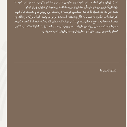
دستی زیبای ایران استفاده نمی شود؟چرا هنرهای ما با این احترام و کیفیت معرفی نمی شوند؟
چرا حتی گاهی بومی های خود آن مناطق از این داشته ها بی خبرند؟و هزاران چرای دیگر
​​​​​​​ همه این ها، به همراه لذت های شخصی خودمان در کشف این زیبایی ها و اهمیت حال خوب
اطرافیانمان ، انگیزه ای شد تا به آثار و هنرهای گسترده ایرانی در پهنای ایران بزرگ با راه اندازی
فروشگاه «جان» ، روح و جان بدهیم با این بهانه که همان اندازه که خود از کشف و شهود
محیط و استعدادهای پیرامون مان لذت می بریم ، آن ها را با شما نیز به اشتراک بگذاریماکنون
شما را به دیدن زیبایی های آثار دستی زنان و مردان ایرانی دعوت می کنیم.
نشان تجاری ما