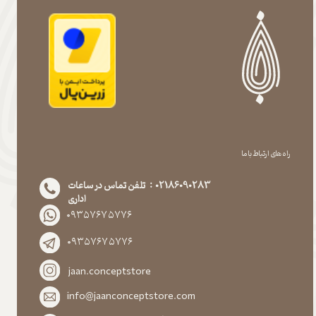
راه های ارتباط با ما
02186090283 : تلفن تماس در ساعات
اداری
۰۹۳۵۷۶۷۵۷۷۶
۰۹۳۵۷۶۷۵۷۷۶
jaan.conceptstore
info@jaanconceptstore.com