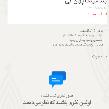
بند عینک پهن آبی
کد محصول: 7001
اتمام موجودی
عرض:1،5سانتیمتر
طول:بدون دستگیره 81سانتیمتر
اکسسوری مینیمال روزمره
متریال:نخ سبک مناسب استفاده روزمره
نظرات
هنوز نظری ثبت نشده
اولین نفری باشید که نظر می‌دهید