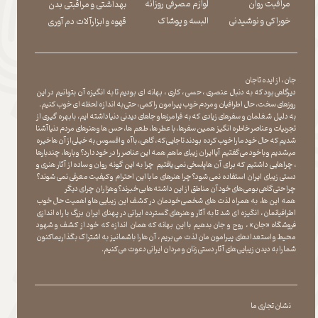
مراقبت روان
لوازم مصرفی روزانه
بهداشتی و مراقبتی بدن
​​​​​​​خوراکی و نوشیدنی
​​​​​​​البسه و پوشاک
​​​​​​​قهوه و ابزارآلات دم آوری
جان ، از ایده تا جان
دیرگاهی بود که به دنبال عنصری ، حسی ، کاری ، بهانه ای بودیم تا به انگیزه آن بتوانیم در این
روزهای سخت ، حال اطرافیان و مردم خوب پیرامون را کمی ، حتی به اندازه لحظه ای خوب کنیم.
به دلیل شغلمان و سفرهای زیادی که به فرامرزها و جاهای دیدنی دنیا داشته ایم، با بهره گیری از
تجربیات و عناصر خاطره انگیز همین سفرها ، با عطر ها ، طعم ها ، حس ها و هنرهای مردم دنیا آشنا
شدیم که حال خود ما را خوب کرده بودند تا جایی که، گاهی ، با آه و افسوس به خیلی از آن ها خیره
میشدیم و با خود می گفتیم آیا ایران زیبای ما هم همه این عناصر را در خود دارد؟ و بارها ، چندبارها
، چراهایی داشتیم که برای آن ها پاسخی نمی یافتیم چرا به این گونه روان و ساده از آثار هنری و
دستی زیبای ایران استفاده نمی شود؟چرا هنرهای ما با این احترام و کیفیت معرفی نمی شوند؟
چرا حتی گاهی بومی های خود آن مناطق از این داشته ها بی خبرند؟و هزاران چرای دیگر
​​​​​​​ همه این ها، به همراه لذت های شخصی خودمان در کشف این زیبایی ها و اهمیت حال خوب
اطرافیانمان ، انگیزه ای شد تا به آثار و هنرهای گسترده ایرانی در پهنای ایران بزرگ با راه اندازی
فروشگاه «جان» ، روح و جان بدهیم با این بهانه که همان اندازه که خود از کشف و شهود
محیط و استعدادهای پیرامون مان لذت می بریم ، آن ها را با شما نیز به اشتراک بگذاریماکنون
شما را به دیدن زیبایی های آثار دستی زنان و مردان ایرانی دعوت می کنیم.
نشان تجاری ما