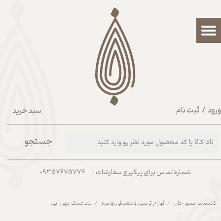
حساب کاربری من
تغییر گذر واژه
سفارشات
خروج از حساب کاربری
رود
/
ثبت نام
سبد خرید
۰
جستجو
شماره تماس برای پیگیری سفارشات : 09357675776
کانسپت استور جان
لوازم تزیینی و مصرفی روزمره
بند عینک پهن آبی