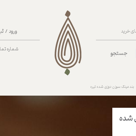
ورود
/
ثب
ای خرید
حساب کا
شماره تماس ب
جستجو
تغییر گذر
سفارشات
خروج از 
بند عینک سوزن دوزی شده تیره
 شده