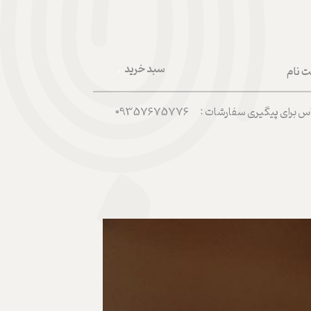
سبد خرید
ت نام
۰
ربری من
رای پیگیری سفارشات : 09357675776
 واژه
حساب کاربری