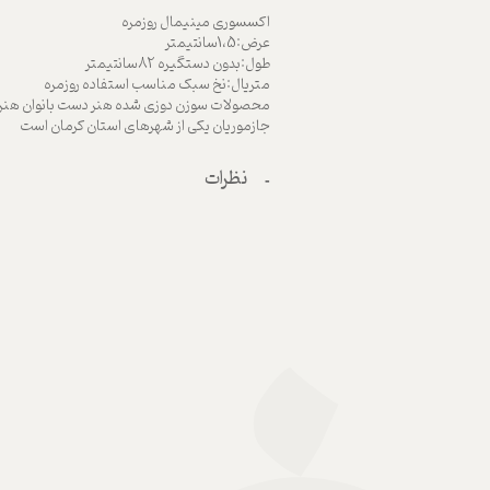
اکسسوری مینیمال روزمره
عرض:1،5سانتیمتر
طول:بدون دستگیره 82سانتیمتر
متریال:نخ سبک مناسب استفاده روزمره
محصولات سوزن دوزی شده هنر دست بانوان هنرم
جازموریان یکی از شهرهای استان کرمان است
نظرات