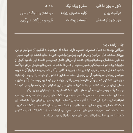
دکوراسیون داخلی
سفر و پیک نیک
هدیه
مراقبت روان
لوازم مصرفی روزانه
بهداشتی و مراقبتی بدن
​​​​​​​خوراکی و نوشیدنی
​​​​​​​البسه و پوشاک
​​​​​​​قهوه و ابزارآلات دم آوری
جان ، از ایده تا جان
دیرگاهی بود که به دنبال عنصری ، حسی ، کاری ، بهانه ای بودیم تا به انگیزه آن بتوانیم در این
روزهای سخت ، حال اطرافیان و مردم خوب پیرامون را کمی ، حتی به اندازه لحظه ای خوب کنیم.
به دلیل شغلمان و سفرهای زیادی که به فرامرزها و جاهای دیدنی دنیا داشته ایم، با بهره گیری از
تجربیات و عناصر خاطره انگیز همین سفرها ، با عطر ها ، طعم ها ، حس ها و هنرهای مردم دنیا آشنا
شدیم که حال خود ما را خوب کرده بودند تا جایی که، گاهی ، با آه و افسوس به خیلی از آن ها خیره
میشدیم و با خود می گفتیم آیا ایران زیبای ما هم همه این عناصر را در خود دارد؟ و بارها ، چندبارها
، چراهایی داشتیم که برای آن ها پاسخی نمی یافتیم چرا به این گونه روان و ساده از آثار هنری و
دستی زیبای ایران استفاده نمی شود؟چرا هنرهای ما با این احترام و کیفیت معرفی نمی شوند؟
چرا حتی گاهی بومی های خود آن مناطق از این داشته ها بی خبرند؟و هزاران چرای دیگر
​​​​​​​ همه این ها، به همراه لذت های شخصی خودمان در کشف این زیبایی ها و اهمیت حال خوب
اطرافیانمان ، انگیزه ای شد تا به آثار و هنرهای گسترده ایرانی در پهنای ایران بزرگ با راه اندازی
فروشگاه «جان» ، روح و جان بدهیم با این بهانه که همان اندازه که خود از کشف و شهود
محیط و استعدادهای پیرامون مان لذت می بریم ، آن ها را با شما نیز به اشتراک بگذاریماکنون
شما را به دیدن زیبایی های آثار دستی زنان و مردان ایرانی دعوت می کنیم.