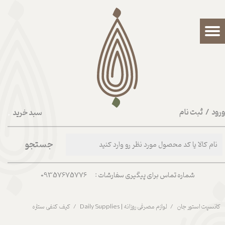
حساب کاربری من
تغییر گذر واژه
سفارشات
خروج از حساب کاربری
رود
/
ثبت نام
سبد خرید
۰
جستجو
شماره تماس برای پیگیری سفارشات : 09357675776
کانسپت استور جان
لوازم مصرفی روزانه | Daily Supplies
کیف کنفی ستاره