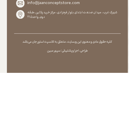
info@jaanconceptstore.com
شهرک غرب، میدان صنعت،ابتدای بلوار فرحزادی، مرکز خرید پلاتین،طبقه
دوم،واحد۲۱۵
کلیه حقوق مادی و معنوی این وبسایت ، متعلق به کانسپت استور جان می باشد
طراحی ، اجرا و پشتیبانی : سپهر مبین