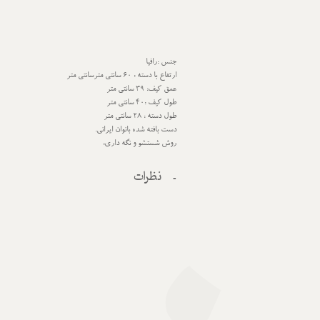
جنس :رافیا
ارتفاع با دسته : 60 سانتی مترسانتی متر
عمق کیف: 39 سانتی متر
طول کیف :40 سانتی متر
طول دسته : 28 سانتی متر
دست بافته شده بانوان ایرانی.
روش شستشو و نگه داری:
نظرات