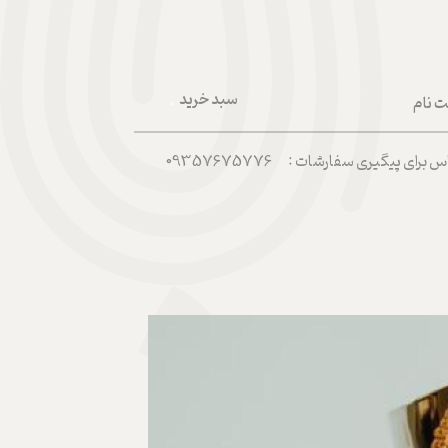
سبد خرید
ت نام
۰
ربری من
رای پیگیری سفارشات : 09357675776
 واژه
حساب کاربری