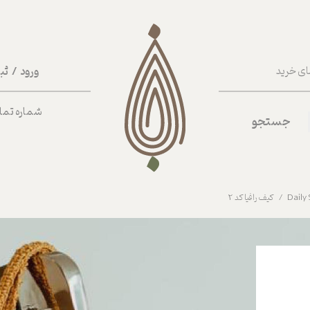
ورود
/
ثب
ای خرید
حساب کا
شماره تماس ب
جستجو
تغییر گذر
سفارشات
خروج از 
کیف رافیا کد 2