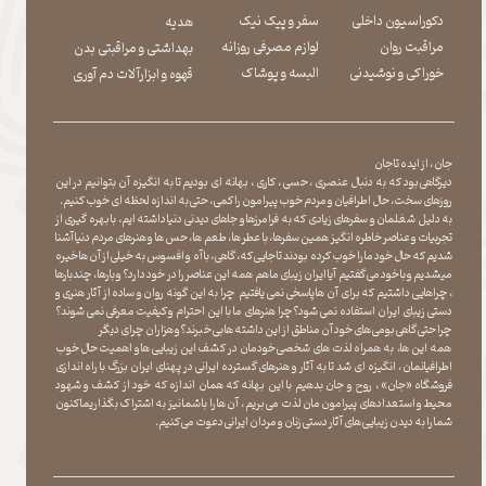
دکوراسیون داخلی
سفر و پیک نیک
هدیه
مراقبت روان
لوازم مصرفی روزانه
بهداشتی و مراقبتی بدن
​​​​​​​خوراکی و نوشیدنی
​​​​​​​البسه و پوشاک
​​​​​​​قهوه و ابزارآلات دم آوری
جان ، از ایده تا جان
دیرگاهی بود که به دنبال عنصری ، حسی ، کاری ، بهانه ای بودیم تا به انگیزه آن بتوانیم در این
روزهای سخت ، حال اطرافیان و مردم خوب پیرامون را کمی ، حتی به اندازه لحظه ای خوب کنیم.
به دلیل شغلمان و سفرهای زیادی که به فرامرزها و جاهای دیدنی دنیا داشته ایم، با بهره گیری از
تجربیات و عناصر خاطره انگیز همین سفرها ، با عطر ها ، طعم ها ، حس ها و هنرهای مردم دنیا آشنا
شدیم که حال خود ما را خوب کرده بودند تا جایی که، گاهی ، با آه و افسوس به خیلی از آن ها خیره
میشدیم و با خود می گفتیم آیا ایران زیبای ما هم همه این عناصر را در خود دارد؟ و بارها ، چندبارها
، چراهایی داشتیم که برای آن ها پاسخی نمی یافتیم چرا به این گونه روان و ساده از آثار هنری و
دستی زیبای ایران استفاده نمی شود؟چرا هنرهای ما با این احترام و کیفیت معرفی نمی شوند؟
چرا حتی گاهی بومی های خود آن مناطق از این داشته ها بی خبرند؟و هزاران چرای دیگر
​​​​​​​ همه این ها، به همراه لذت های شخصی خودمان در کشف این زیبایی ها و اهمیت حال خوب
اطرافیانمان ، انگیزه ای شد تا به آثار و هنرهای گسترده ایرانی در پهنای ایران بزرگ با راه اندازی
فروشگاه «جان» ، روح و جان بدهیم با این بهانه که همان اندازه که خود از کشف و شهود
محیط و استعدادهای پیرامون مان لذت می بریم ، آن ها را با شما نیز به اشتراک بگذاریماکنون
شما را به دیدن زیبایی های آثار دستی زنان و مردان ایرانی دعوت می کنیم.