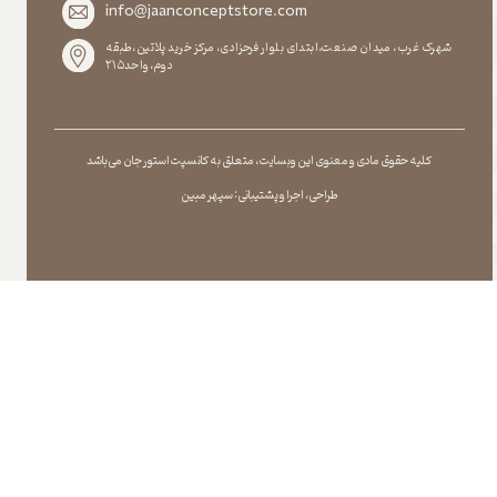
info@jaanconceptstore.com
شهرک غرب، میدان صنعت،ابتدای بلوار فرحزادی، مرکز خرید پلاتین،طبقه
دوم،واحد۲۱۵
کلیه حقوق مادی و معنوی این وبسایت ، متعلق به کانسپت استور جان می باشد
طراحی ، اجرا و پشتیبانی : سپهر مبین