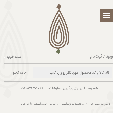
حساب کاربری من
تغییر گذر واژه
سفارشات
خروج از حساب کاربری
رود
/
ثبت نام
سبد خرید
۰
جستجو
شماره تماس برای پیگیری سفارشات : 09357675776
کانسپت استور جان
محصولات بهداشتی
صابون جامد اسکین بار ترا کوتا