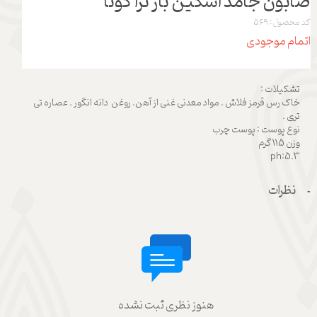
صابون جامد اسکین بار ترا کوتا
کد محصول: 569
اتمام موجودی
تشکیلات :
خاک رس قرمز فلاش . مواد معدنی غنی از آهن. روغن دانه انگور . عصاره تی
تری .
نوع پوست : پوست چرب
وزن 115 گرم
ph:5.3
نظرات
هنوز نظری ثبت نشده