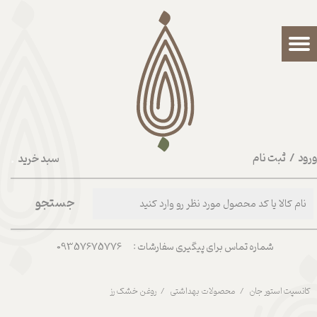
حساب کاربری من
تغییر گذر واژه
سفارشات
خروج از حساب کاربری
رود
/
ثبت نام
سبد خرید
۰
جستجو
شماره تماس برای پیگیری سفارشات : 09357675776
کانسپت استور جان
محصولات بهداشتی
روغن خشک رز