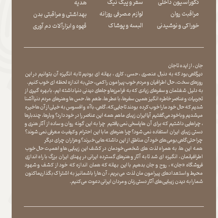
دکوراسیون داخلی
سفر و پیک نیک
هدیه
مراقبت روان
لوازم مصرفی روزانه
بهداشتی و مراقبتی بدن
​​​​​​​خوراکی و نوشیدنی
​​​​​​​البسه و پوشاک
​​​​​​​قهوه و ابزارآلات دم آوری
جان ، از ایده تا جان
دیرگاهی بود که به دنبال عنصری ، حسی ، کاری ، بهانه ای بودیم تا به انگیزه آن بتوانیم در این
روزهای سخت ، حال اطرافیان و مردم خوب پیرامون را کمی ، حتی به اندازه لحظه ای خوب کنیم.
به دلیل شغلمان و سفرهای زیادی که به فرامرزها و جاهای دیدنی دنیا داشته ایم، با بهره گیری از
تجربیات و عناصر خاطره انگیز همین سفرها ، با عطر ها ، طعم ها ، حس ها و هنرهای مردم دنیا آشنا
شدیم که حال خود ما را خوب کرده بودند تا جایی که، گاهی ، با آه و افسوس به خیلی از آن ها خیره
میشدیم و با خود می گفتیم آیا ایران زیبای ما هم همه این عناصر را در خود دارد؟ و بارها ، چندبارها
، چراهایی داشتیم که برای آن ها پاسخی نمی یافتیم چرا به این گونه روان و ساده از آثار هنری و
دستی زیبای ایران استفاده نمی شود؟چرا هنرهای ما با این احترام و کیفیت معرفی نمی شوند؟
چرا حتی گاهی بومی های خود آن مناطق از این داشته ها بی خبرند؟و هزاران چرای دیگر
​​​​​​​ همه این ها، به همراه لذت های شخصی خودمان در کشف این زیبایی ها و اهمیت حال خوب
اطرافیانمان ، انگیزه ای شد تا به آثار و هنرهای گسترده ایرانی در پهنای ایران بزرگ با راه اندازی
فروشگاه «جان» ، روح و جان بدهیم با این بهانه که همان اندازه که خود از کشف و شهود
محیط و استعدادهای پیرامون مان لذت می بریم ، آن ها را با شما نیز به اشتراک بگذاریماکنون
شما را به دیدن زیبایی های آثار دستی زنان و مردان ایرانی دعوت می کنیم.