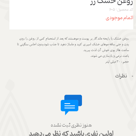
روغن خشک رز
کد محصول: 605
اتمام موجودی
روغن خشک با رایحه ماندگار بر پوست و موهستندکه بعد از استحمام کمی از روغن را روی
بدن و حتی ساقه موهای خشک اسپری کنید و ماساژ دهید تا جذب شود،بدون احاس سنگینی تا
ساعت هااز بوی خوش آن لذت ببرید.
باعث نرمی و بازسازی می شوند.
حجم : 30 میلی لیتر
نظرات
هنوز نظری ثبت نشده
اولین نفری باشید که نظر می‌دهید