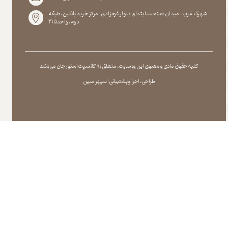
شهرک غرب، میدان صنعت،ابتدای بلوار فرحزادی، مرکز خرید پلاتین،طبقه
دوم،واحد۲۱۵
کلیه حقوق مادی و معنوی این وبسایت ، متعلق به کانسپت استور جان می باشد
طراحی ، اجرا و پشتیبانی : سپهر مبین