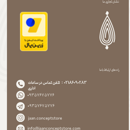
نشان تجاری ما
راه های ارتباط با ما
02186090283 : تلفن تماس در ساعات
اداری
۰۹۳۵۷۶۷۵۷۷۶
۰۹۳۵۷۶۷۵۷۷۶
jaan.conceptstore
info@jaanconceptstore.com