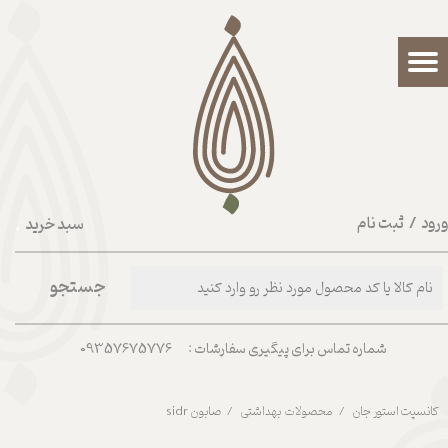
حساب کاربری من
تغییر گذر واژه
سفارشات
خروج از حساب کاربری
رود
/
ثبت نام
سبد خرید
۰
جستجو
شماره تماس برای پیگیری سفارشات : 09357675776
کانسپت استور جان
محصولات بهداشتی
صابون sidr