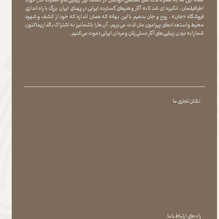
​​​​​​​ همه این ها، به همراه لذت های شخصی خودمان در کشف این زیبایی ها و اهمیت حال خوب
اطرافیانمان ، انگیزه ای شد تا به آثار و هنرهای گسترده ایرانی در پهنای ایران بزرگ با راه اندازی
فروشگاه «جان» ، روح و جان بدهیم با این بهانه که همان اندازه که خود از کشف و شهود
محیط و استعدادهای پیرامون مان لذت می بریم ، آن ها را با شما نیز به اشتراک بگذاریماکنون
شما را به دیدن زیبایی های آثار دستی زنان و مردان ایرانی دعوت می کنیم.
نشان تجاری ما