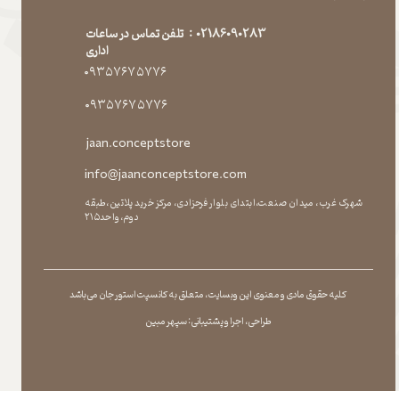
راه های ارتباط با ما
02186090283 : تلفن تماس در ساعات
اداری
۰۹۳۵۷۶۷۵۷۷۶
۰۹۳۵۷۶۷۵۷۷۶
jaan.conceptstore
info@jaanconceptstore.com
شهرک غرب، میدان صنعت،ابتدای بلوار فرحزادی، مرکز خرید پلاتین،طبقه
دوم،واحد۲۱۵
کلیه حقوق مادی و معنوی این وبسایت ، متعلق به کانسپت استور جان می باشد
طراحی ، اجرا و پشتیبانی : سپهر مبین