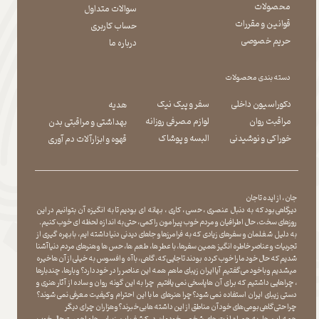
محصولات
سوالات متداول
قوانین و مقررات
حساب کاربری
حریم خصوصی
درباره ما
دسته بندی محصولات
دکوراسیون داخلی
سفر و پیک نیک
هدیه
مراقبت روان
لوازم مصرفی روزانه
بهداشتی و مراقبتی بدن
​​​​​​​خوراکی و نوشیدنی
​​​​​​​البسه و پوشاک
​​​​​​​قهوه و ابزارآلات دم آوری
جان ، از ایده تا جان
دیرگاهی بود که به دنبال عنصری ، حسی ، کاری ، بهانه ای بودیم تا به انگیزه آن بتوانیم در این
روزهای سخت ، حال اطرافیان و مردم خوب پیرامون را کمی ، حتی به اندازه لحظه ای خوب کنیم.
به دلیل شغلمان و سفرهای زیادی که به فرامرزها و جاهای دیدنی دنیا داشته ایم، با بهره گیری از
تجربیات و عناصر خاطره انگیز همین سفرها ، با عطر ها ، طعم ها ، حس ها و هنرهای مردم دنیا آشنا
شدیم که حال خود ما را خوب کرده بودند تا جایی که، گاهی ، با آه و افسوس به خیلی از آن ها خیره
میشدیم و با خود می گفتیم آیا ایران زیبای ما هم همه این عناصر را در خود دارد؟ و بارها ، چندبارها
، چراهایی داشتیم که برای آن ها پاسخی نمی یافتیم چرا به این گونه روان و ساده از آثار هنری و
دستی زیبای ایران استفاده نمی شود؟چرا هنرهای ما با این احترام و کیفیت معرفی نمی شوند؟
چرا حتی گاهی بومی های خود آن مناطق از این داشته ها بی خبرند؟و هزاران چرای دیگر