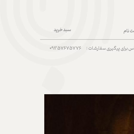
سبد خرید
ت نام
۰
ربری من
رای پیگیری سفارشات : 09357675776
 واژه
حساب کاربری