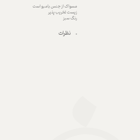
مسواک از جنس بامبو است
زیست تخریب پذیر
رنگ سبز
نظرات