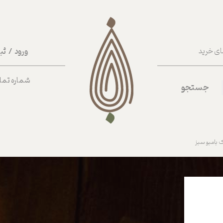
ورود
/
ثب
ای خرید
حساب کا
شماره تماس ب
جستجو
تغییر گذر
سفارشات
خروج از 
بامبو سبز