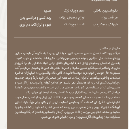
دکوراسیون داخلی
سفر و پیک نیک
هدیه
مراقبت روان
لوازم مصرفی روزانه
بهداشتی و مراقبتی بدن
​​​​​​​خوراکی و نوشیدنی
​​​​​​​البسه و پوشاک
​​​​​​​قهوه و ابزارآلات دم آوری
جان ، از ایده تا جان
دیرگاهی بود که به دنبال عنصری ، حسی ، کاری ، بهانه ای بودیم تا به انگیزه آن بتوانیم در این
روزهای سخت ، حال اطرافیان و مردم خوب پیرامون را کمی ، حتی به اندازه لحظه ای خوب کنیم.
به دلیل شغلمان و سفرهای زیادی که به فرامرزها و جاهای دیدنی دنیا داشته ایم، با بهره گیری از
تجربیات و عناصر خاطره انگیز همین سفرها ، با عطر ها ، طعم ها ، حس ها و هنرهای مردم دنیا آشنا
شدیم که حال خود ما را خوب کرده بودند تا جایی که، گاهی ، با آه و افسوس به خیلی از آن ها خیره
میشدیم و با خود می گفتیم آیا ایران زیبای ما هم همه این عناصر را در خود دارد؟ و بارها ، چندبارها
، چراهایی داشتیم که برای آن ها پاسخی نمی یافتیم چرا به این گونه روان و ساده از آثار هنری و
دستی زیبای ایران استفاده نمی شود؟چرا هنرهای ما با این احترام و کیفیت معرفی نمی شوند؟
چرا حتی گاهی بومی های خود آن مناطق از این داشته ها بی خبرند؟و هزاران چرای دیگر
​​​​​​​ همه این ها، به همراه لذت های شخصی خودمان در کشف این زیبایی ها و اهمیت حال خوب
اطرافیانمان ، انگیزه ای شد تا به آثار و هنرهای گسترده ایرانی در پهنای ایران بزرگ با راه اندازی
فروشگاه «جان» ، روح و جان بدهیم با این بهانه که همان اندازه که خود از کشف و شهود
محیط و استعدادهای پیرامون مان لذت می بریم ، آن ها را با شما نیز به اشتراک بگذاریماکنون
شما را به دیدن زیبایی های آثار دستی زنان و مردان ایرانی دعوت می کنیم.