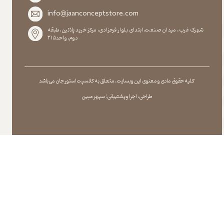
info@jaanconceptstore.com
شهرک غرب، میدان صنعت،ابتدای بلوار فرحزادی، مرکز خرید پلاتین،طبقه
دوم،واحد۲۱۵
کلیه حقوق مادی و معنوی این وبسایت ، متعلق به کانسپت استور جان می باشد
طراحی ، اجرا و پشتیبانی : سپهر مبین