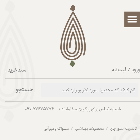
حساب کاربری من
تغییر گذر واژه
سفارشات
خروج از حساب کاربری
رود
/
ثبت نام
سبد خرید
۰
جستجو
شماره تماس برای پیگیری سفارشات : 09357675776
کانسپت استور جان
محصولات بهداشتی
مسواک بامبو آبی