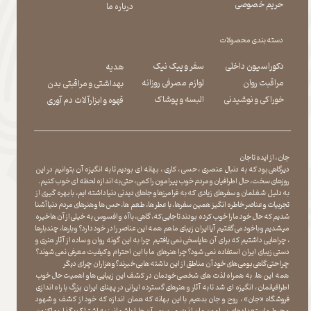
حریم خصوصی
درباره ما
دسته بندی محصولات
دکوراسیون داخلی
سفر و پیک نیک
هدیه
مراقبت روان
لوازم مصرفی روزانه
بهداشتی و مراقبتی بدن
​​​​​​​خوراکی و نوشیدنی
​​​​​​​البسه و پوشاک
​​​​​​​قهوه و ابزارآلات دم آوری
جان ، از ایده تا جان
دیرگاهی بود که به دنبال عنصری ، حسی ، کاری ، بهانه ای بودیم تا به انگیزه آن بتوانیم در این
روزهای سخت ، حال اطرافیان و مردم خوب پیرامون را کمی ، حتی به اندازه لحظه ای خوب کنیم.
به دلیل شغلمان و سفرهای زیادی که به فرامرزها و جاهای دیدنی دنیا داشته ایم، با بهره گیری از
تجربیات و عناصر خاطره انگیز همین سفرها ، با عطر ها ، طعم ها ، حس ها و هنرهای مردم دنیا آشنا
شدیم که حال خود ما را خوب کرده بودند تا جایی که، گاهی ، با آه و افسوس به خیلی از آن ها خیره
میشدیم و با خود می گفتیم آیا ایران زیبای ما هم همه این عناصر را در خود دارد؟ و بارها ، چندبارها
، چراهایی داشتیم که برای آن ها پاسخی نمی یافتیم چرا به این گونه روان و ساده از آثار هنری و
دستی زیبای ایران استفاده نمی شود؟چرا هنرهای ما با این احترام و کیفیت معرفی نمی شوند؟
چرا حتی گاهی بومی های خود آن مناطق از این داشته ها بی خبرند؟و هزاران چرای دیگر
​​​​​​​ همه این ها، به همراه لذت های شخصی خودمان در کشف این زیبایی ها و اهمیت حال خوب
اطرافیانمان ، انگیزه ای شد تا به آثار و هنرهای گسترده ایرانی در پهنای ایران بزرگ با راه اندازی
فروشگاه «جان» ، روح و جان بدهیم با این بهانه که همان اندازه که خود از کشف و شهود
محیط و استعدادهای پیرامون مان لذت می بریم ، آن ها را با شما نیز به اشتراک بگذاریماکنون