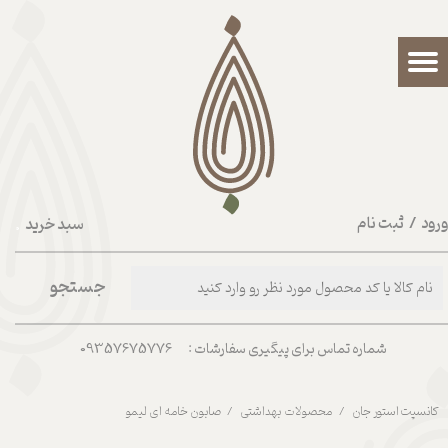
حساب کاربری من
تغییر گذر واژه
سفارشات
خروج از حساب کاربری
رود
/
ثبت نام
سبد خرید
۰
جستجو
شماره تماس برای پیگیری سفارشات : 09357675776
کانسپت استور جان
محصولات بهداشتی
صابون خامه ای لیمو