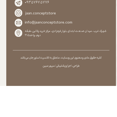
۰۹۳۵۷۶۷۵۷۷۶
jaan.conceptstore
info@jaanconceptstore.com
شهرک غرب، میدان صنعت،ابتدای بلوار فرحزادی، مرکز خرید پلاتین،طبقه
دوم،واحد۲۱۵
کلیه حقوق مادی و معنوی این وبسایت ، متعلق به کانسپت استور جان می باشد
طراحی ، اجرا و پشتیبانی : سپهر مبین