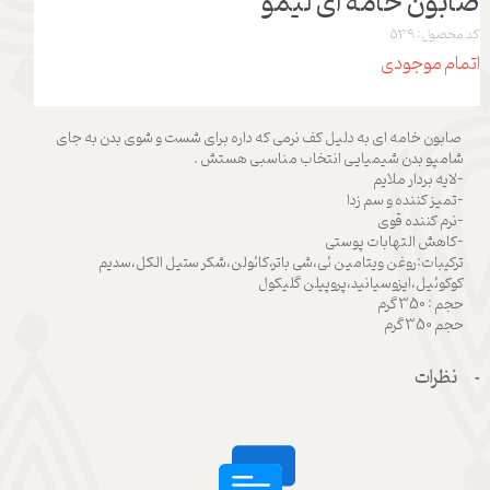
صابون خامه ای لیمو
کد محصول: 539
اتمام موجودی
صابون خامه ای به دلیل کف نرمی که داره برای شست و شوی بدن به جای
شامپو بدن شیمیایی انتخاب مناسبی هستش .
-لایه بردار ملایم
-تمیز کننده و سم زدا
-نرم کننده قوی
-کاهش التهابات پوستی
ترکیبات:روغن ویتامین ئی،شی باتر،کائولن،شکر ستیل الکل،سدیم
کوکوئیل،ایزوسیانید،پروپیلن گلیکول
حجم : 350 گرم
حجم 350 گرم
نظرات