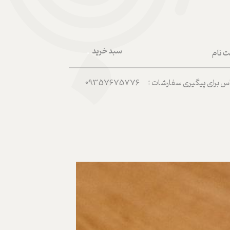
سبد خرید
ت نام
۰
ربری من
رای پیگیری سفارشات : 09357675776
 واژه
حساب کاربری