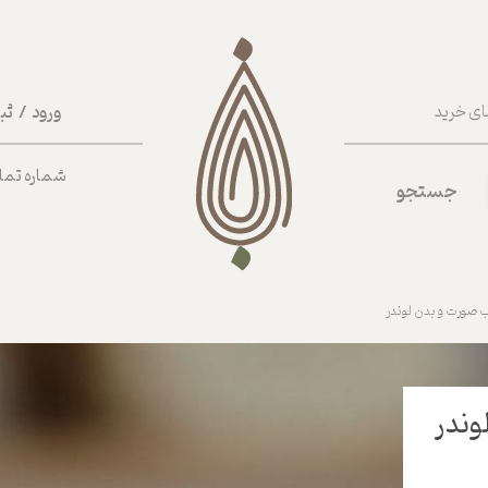
ورود
/
ثب
ای خرید
حساب کا
شماره تماس ب
جستجو
تغییر گذر
سفارشات
خروج از 
 صورت و بدن لوندر
وندر