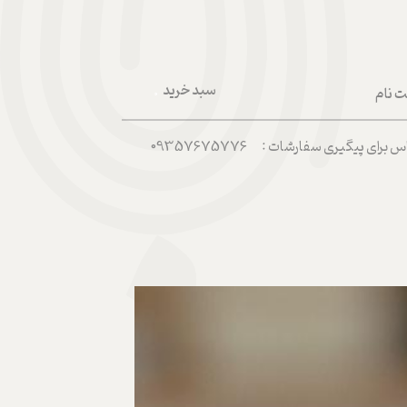
سبد خرید
ت نام
۰
ربری من
رای پیگیری سفارشات : 09357675776
 واژه
حساب کاربری