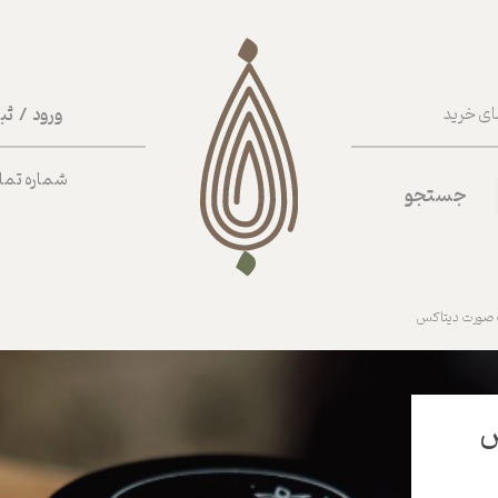
ورود
/
ثب
ای خرید
حساب کا
شماره تماس ب
جستجو
تغییر گذر
سفارشات
خروج از 
صورت دیتاکس
س