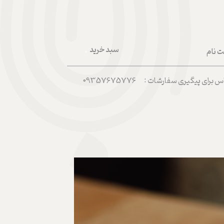
سبد خرید
ت نام
۰
ربری من
رای پیگیری سفارشات : 09357675776
 واژه
حساب کاربری