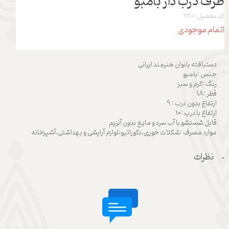
ظرف درب دار بامبو
کد محصول: 220
اتمام موجودی
دستبافته بانوان هنرمند ایرانی
جنس :بامبو
رنگ :کرم و سبز
قطر :18
ارتفاع بدون درب : 9
ارتفاع با درب :10
قابل شستشو با آب سرد و مایع بدون آنزیم
موارد مصرف :شکلات خوری،دکوراتیو،لوازم آرایشی و بهداشتی،آشپزخانه
نظرات