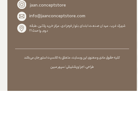
jaan.conceptstore
info@jaanconceptstore.com
شهرک غرب، میدان صنعت،ابتدای بلوار فرحزادی، مرکز خرید پلاتین،طبقه
دوم،واحد۲۱۵
کلیه حقوق مادی و معنوی این وبسایت ، متعلق به کانسپت استور جان می باشد
طراحی ، اجرا و پشتیبانی : سپهر مبین