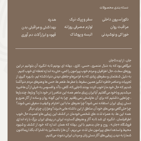
دسته بندی محصولات
دکوراسیون داخلی
سفر و پیک نیک
هدیه
مراقبت روان
لوازم مصرفی روزانه
بهداشتی و مراقبتی بدن
​​​​​​​خوراکی و نوشیدنی
​​​​​​​البسه و پوشاک
​​​​​​​قهوه و ابزارآلات دم آوری
جان ، از ایده تا جان
دیرگاهی بود که به دنبال عنصری ، حسی ، کاری ، بهانه ای بودیم تا به انگیزه آن بتوانیم در این
روزهای سخت ، حال اطرافیان و مردم خوب پیرامون را کمی ، حتی به اندازه لحظه ای خوب کنیم.
به دلیل شغلمان و سفرهای زیادی که به فرامرزها و جاهای دیدنی دنیا داشته ایم، با بهره گیری از
تجربیات و عناصر خاطره انگیز همین سفرها ، با عطر ها ، طعم ها ، حس ها و هنرهای مردم دنیا آشنا
شدیم که حال خود ما را خوب کرده بودند تا جایی که، گاهی ، با آه و افسوس به خیلی از آن ها خیره
میشدیم و با خود می گفتیم آیا ایران زیبای ما هم همه این عناصر را در خود دارد؟ و بارها ، چندبارها
، چراهایی داشتیم که برای آن ها پاسخی نمی یافتیم چرا به این گونه روان و ساده از آثار هنری و
دستی زیبای ایران استفاده نمی شود؟چرا هنرهای ما با این احترام و کیفیت معرفی نمی شوند؟
چرا حتی گاهی بومی های خود آن مناطق از این داشته ها بی خبرند؟و هزاران چرای دیگر
​​​​​​​ همه این ها، به همراه لذت های شخصی خودمان در کشف این زیبایی ها و اهمیت حال خوب
اطرافیانمان ، انگیزه ای شد تا به آثار و هنرهای گسترده ایرانی در پهنای ایران بزرگ با راه اندازی
فروشگاه «جان» ، روح و جان بدهیم با این بهانه که همان اندازه که خود از کشف و شهود
محیط و استعدادهای پیرامون مان لذت می بریم ، آن ها را با شما نیز به اشتراک بگذاریماکنون
شما را به دیدن زیبایی های آثار دستی زنان و مردان ایرانی دعوت می کنیم.