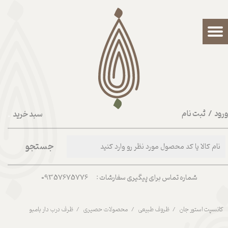
حساب کاربری من
تغییر گذر واژه
سفارشات
خروج از حساب کاربری
رود
/
ثبت نام
سبد خرید
۰
جستجو
شماره تماس برای پیگیری سفارشات : 09357675776
کانسپت استور جان
ظروف طبیعی
محصولات حصیری
ظرف درب دار بامبو