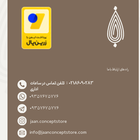
راه های ارتباط با ما
02186090283 : تلفن تماس در ساعات
اداری
۰۹۳۵۷۶۷۵۷۷۶
۰۹۳۵۷۶۷۵۷۷۶
jaan.conceptstore
info@jaanconceptstore.com