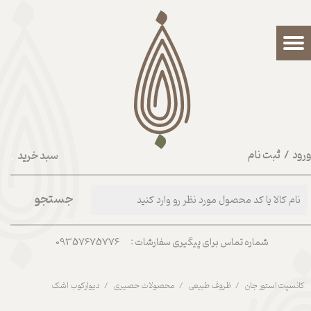
حساب کاربری من
تغییر گذر واژه
سفارشات
خروج از حساب کاربری
رود
/
ثبت نام
سبد خرید
۰
جستجو
شماره تماس برای پیگیری سفارشات : 09357675776
کانسپت استور جان
ظروف طبیعی
محصولات حصیری
دیوارکوب اشک