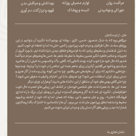
مراقبت روان
لوازم مصرفی روزانه
بهداشتی و مراقبتی بدن
​​​​​​​خوراکی و نوشیدنی
​​​​​​​البسه و پوشاک
​​​​​​​قهوه و ابزارآلات دم آوری
جان ، از ایده تا جان
دیرگاهی بود که به دنبال عنصری ، حسی ، کاری ، بهانه ای بودیم تا به انگیزه آن بتوانیم در این
روزهای سخت ، حال اطرافیان و مردم خوب پیرامون را کمی ، حتی به اندازه لحظه ای خوب کنیم.
به دلیل شغلمان و سفرهای زیادی که به فرامرزها و جاهای دیدنی دنیا داشته ایم، با بهره گیری از
تجربیات و عناصر خاطره انگیز همین سفرها ، با عطر ها ، طعم ها ، حس ها و هنرهای مردم دنیا آشنا
شدیم که حال خود ما را خوب کرده بودند تا جایی که، گاهی ، با آه و افسوس به خیلی از آن ها خیره
میشدیم و با خود می گفتیم آیا ایران زیبای ما هم همه این عناصر را در خود دارد؟ و بارها ، چندبارها
، چراهایی داشتیم که برای آن ها پاسخی نمی یافتیم چرا به این گونه روان و ساده از آثار هنری و
دستی زیبای ایران استفاده نمی شود؟چرا هنرهای ما با این احترام و کیفیت معرفی نمی شوند؟
چرا حتی گاهی بومی های خود آن مناطق از این داشته ها بی خبرند؟و هزاران چرای دیگر
​​​​​​​ همه این ها، به همراه لذت های شخصی خودمان در کشف این زیبایی ها و اهمیت حال خوب
اطرافیانمان ، انگیزه ای شد تا به آثار و هنرهای گسترده ایرانی در پهنای ایران بزرگ با راه اندازی
فروشگاه «جان» ، روح و جان بدهیم با این بهانه که همان اندازه که خود از کشف و شهود
محیط و استعدادهای پیرامون مان لذت می بریم ، آن ها را با شما نیز به اشتراک بگذاریماکنون
شما را به دیدن زیبایی های آثار دستی زنان و مردان ایرانی دعوت می کنیم.
نشان تجاری ما